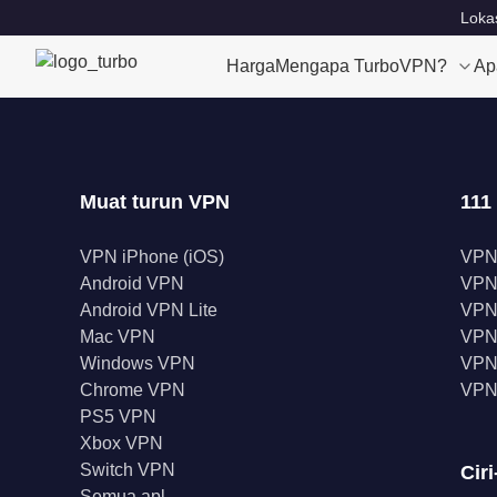
Lokas
Harga
Mengapa TurboVPN?
Ap
Muat turun VPN
111
VPN iPhone (iOS)
VPN
Android VPN
VPN
Android VPN Lite
VPN
Mac VPN
VPN 
Windows VPN
VPN 
Chrome VPN
VPN
PS5 VPN
Xbox VPN
Switch VPN
Ciri
Semua apl