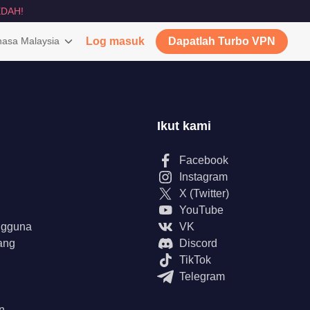
DAH!
asa Malaysia
Log masuk
Dapatlah Turbo VPN
Ikut kami
Facebook
Instagram
X (Twitter)
YouTube
ngguna
VK
ang
Discord
TikTok
Telegram
n