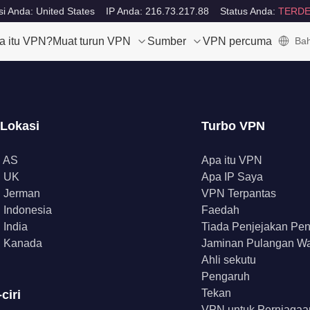
i Anda: United States
IP Anda: 216.73.217.88
Status Anda:
TERDE
a itu VPN?
Muat turun VPN
Sumber
VPN percuma
Bah
 Lokasi
Turbo VPN
 AS
Apa itu VPN
 UK
Apa IP Saya
 Jerman
VPN Terpantas
Indonesia
Faedah
India
Tiada Penjejakan Pe
 Kanada
Jaminan Pulangan W
Ahli sekutu
Pengaruh
Tekan
-ciri
VPN untuk Perniagaa