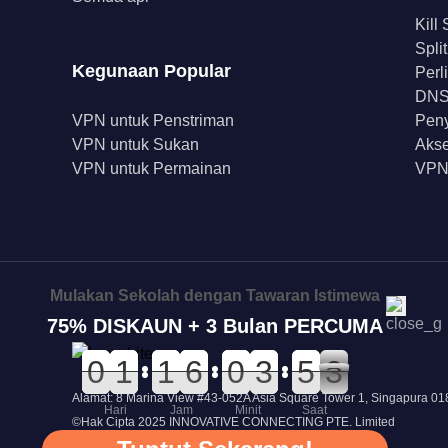
Kill
Spli
Kegunaan Popular
Perl
DNS 
VPN untuk Penstriman
Peny
VPN untuk Sukan
Akse
VPN untuk Permainan
VPN
Mulakan Sekolah dengan Tawaran Istimewa
75% DISKAUN + 3 Bulan PERCUMA
0
0
0
0
0
0
1
1
0
0
1
1
0
0
6
6
0
0
0
0
4
4
3
3
0
0
5
5
3
2
2
Alamat: 8 Marina View #43-052A Asia Square Tower 1, Singapura 0
Hari
Jam
Minit
Saat
©Hak Cipta 2025 INNOVATIVE CONNECTING PTE. Limited