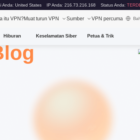
i Anda: United States
IP Anda: 216.73.216.168
Status Anda:
TERD
a itu VPN?
Muat turun VPN
Sumber
VPN percuma
Bah
Hiburan
Keselamatan Siber
Petua & Trik
Blog