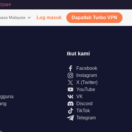
EDAH!
asa Malaysia
Log masuk
Dapatlah Turbo VPN
Ikut kami
Facebook
Instagram
X (Twitter)
YouTube
ngguna
VK
ang
Discord
TikTok
Telegram
n