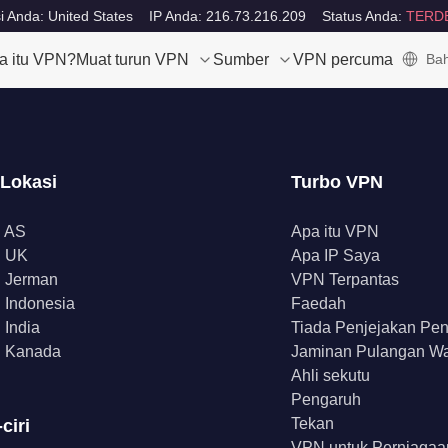
i Anda: United States
IP Anda: 216.73.216.209
Status Anda:
TERD
a itu VPN?
Muat turun VPN
Sumber
VPN percuma
Bah
 Lokasi
Turbo VPN
 AS
Apa itu VPN
 UK
Apa IP Saya
 Jerman
VPN Terpantas
Indonesia
Faedah
India
Tiada Penjejakan Pe
 Kanada
Jaminan Pulangan W
Ahli sekutu
Pengaruh
Tekan
-ciri
VPN untuk Perniagaa