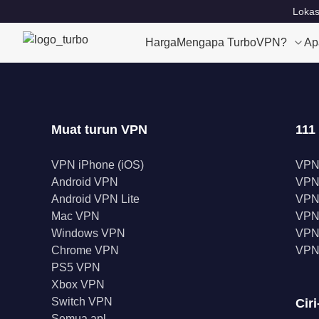
Lokas
Harga
Mengapa TurboVPN?
Ap
Muat turun VPN
111
VPN iPhone (iOS)
VPN
Android VPN
VPN
Android VPN Lite
VPN
Mac VPN
VPN 
Windows VPN
VPN 
Chrome VPN
VPN
PS5 VPN
Xbox VPN
Switch VPN
Ciri
Semua apl