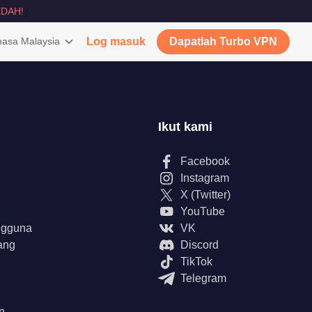
DAH!
asa Malaysia
Log masuk
Dapatlah Turbo VPN
Ikut kami
Facebook
Instagram
X (Twitter)
YouTube
ngguna
VK
ang
Discord
TikTok
Telegram
n