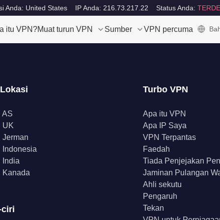
i Anda: United States
IP Anda: 216.73.217.22
Status Anda:
TERDE
a itu VPN?
Muat turun VPN
Sumber
VPN percuma
Bah
 Lokasi
Turbo VPN
 AS
Apa itu VPN
 UK
Apa IP Saya
 Jerman
VPN Terpantas
Indonesia
Faedah
India
Tiada Penjejakan Pe
 Kanada
Jaminan Pulangan W
Ahli sekutu
Pengaruh
Tekan
-ciri
VPN untuk Perniagaa