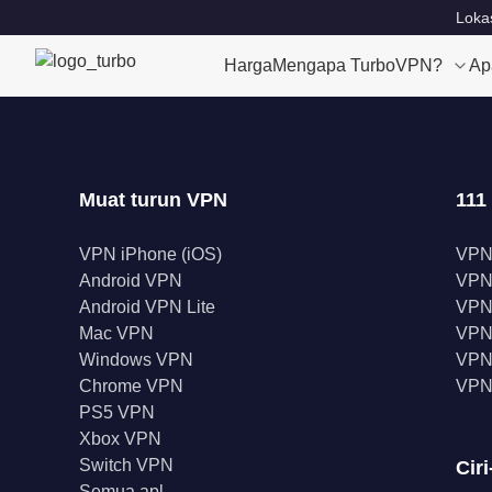
Lokas
Harga
Mengapa TurboVPN?
Ap
Muat turun VPN
111
VPN iPhone (iOS)
VPN
Android VPN
VPN
Android VPN Lite
VPN
Mac VPN
VPN 
Windows VPN
VPN 
Chrome VPN
VPN
PS5 VPN
Xbox VPN
Switch VPN
Ciri
Semua apl