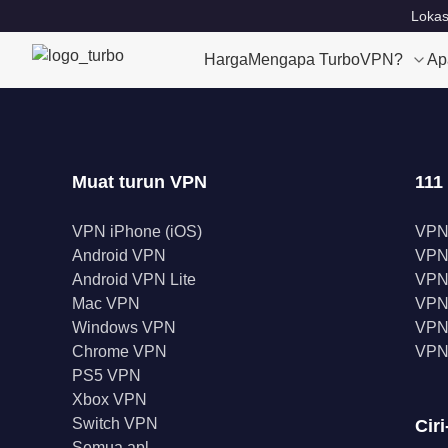
Lokas
Harga
Mengapa TurboVPN?
Ap
Muat turun VPN
111
VPN iPhone (iOS)
VPN
Android VPN
VPN
Android VPN Lite
VPN
Mac VPN
VPN 
Windows VPN
VPN 
Chrome VPN
VPN
PS5 VPN
Xbox VPN
Switch VPN
Ciri
Semua apl