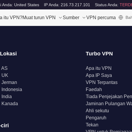
i Anda: United States
IP Anda: 216.73.217.101
Status Anda:
TERD
a itu VPN?
Muat turun VPN
Sumber
VPN percuma
Bah
 Lokasi
Turbo VPN
 AS
Apa itu VPN
 UK
Apa IP Saya
 Jerman
VPN Terpantas
Indonesia
Faedah
India
Tiada Penjejakan Pe
 Kanada
Jaminan Pulangan W
Ahli sekutu
Pengaruh
Tekan
-ciri
VPN untuk Perniagaa