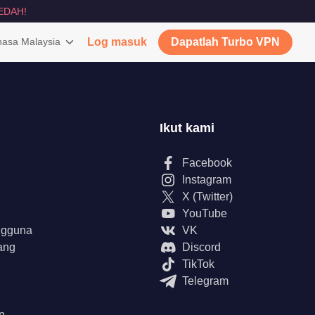
EDAH!
asa Malaysia
Log masuk
Dapatlah Turbo VPN
Ikut kami
Facebook
Instagram
X (Twitter)
YouTube
ngguna
VK
ang
Discord
TikTok
Telegram
n