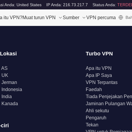
si Anda: United States
IP Anda: 216.73.217.7
Status Anda:
TERDE
a itu VPN?
Muat turun VPN
Sumber
VPN percuma
Bah
 Lokasi
Turbo VPN
 AS
Apa itu VPN
 UK
Apa IP Saya
 Jerman
VPN Terpantas
Indonesia
Faedah
India
Tiada Penjejakan Pe
 Kanada
Jaminan Pulangan W
Ahli sekutu
Pengaruh
Tekan
-ciri
VPN untuk Perniagaa