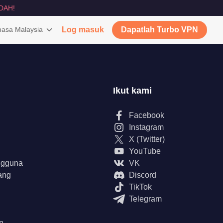
DAH!
asa Malaysia
Log masuk
Dapatlah Turbo VPN
Ikut kami
Facebook
Instagram
X (Twitter)
YouTube
ngguna
VK
ang
Discord
TikTok
Telegram
n