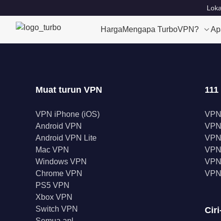
Loka
Harga
Mengapa TurboVPN?
Ap
Muat turun VPN
111
VPN iPhone (iOS)
VPN
Android VPN
VPN
Android VPN Lite
VPN
Mac VPN
VPN 
Windows VPN
VPN 
Chrome VPN
VPN
PS5 VPN
Xbox VPN
Switch VPN
Ciri
Semua apl