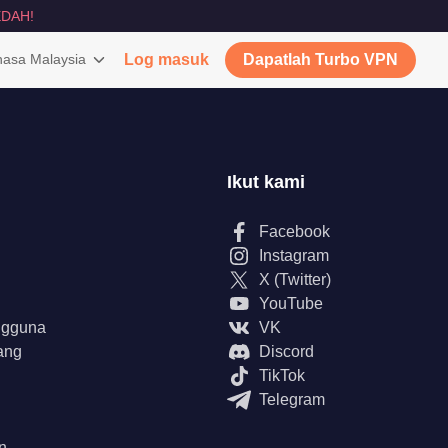
DAH!
asa Malaysia
Log masuk
Dapatlah Turbo VPN
Ikut kami
Facebook
Instagram
X (Twitter)
YouTube
ngguna
VK
ang
Discord
TikTok
Telegram
n