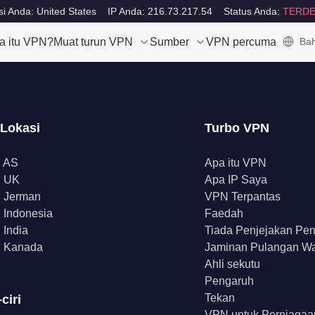
i Anda: United States
IP Anda: 216.73.217.54
Status Anda:
TERDE
a itu VPN?
Muat turun VPN
Sumber
VPN percuma
Bah
 Lokasi
Turbo VPN
 AS
Apa itu VPN
 UK
Apa IP Saya
 Jerman
VPN Terpantas
Indonesia
Faedah
India
Tiada Penjejakan Pe
 Kanada
Jaminan Pulangan W
Ahli sekutu
Pengaruh
Tekan
-ciri
VPN untuk Perniagaa