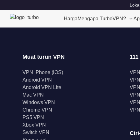
Lokas
Harga
Mengapa TurboVPN?
Ap
Muat turun VPN
111
VPN iPhone (iOS)
VPN
Android VPN
VPN
Android VPN Lite
VPN
Mac VPN
VPN 
Windows VPN
VPN 
Chrome VPN
VPN
PS5 VPN
Xbox VPN
Switch VPN
Ciri
Semua apl