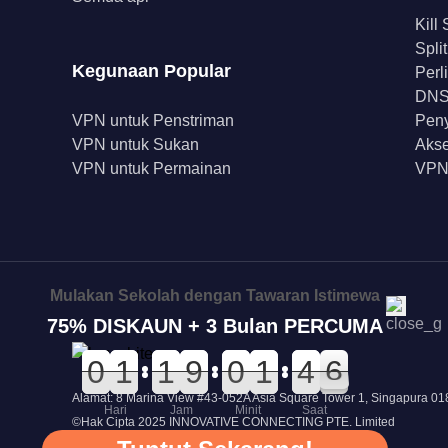
Kill
Spli
Kegunaan Popular
Perl
DNS 
VPN untuk Penstriman
Peny
VPN untuk Sukan
Akse
VPN untuk Permainan
VPN
Mulakan Sekolah dengan Tawaran Istimewa
75% DISKAUN + 3 Bulan PERCUMA
0
0
0
0
0
0
1
1
0
0
1
1
0
0
9
9
0
0
0
0
0
0
1
1
5
5
4
4
6
5
6
Alamat: 8 Marina View #43-052A Asia Square Tower 1, Singapura 0
Hari
Jam
Minit
Saat
©Hak Cipta 2025 INNOVATIVE CONNECTING PTE. Limited