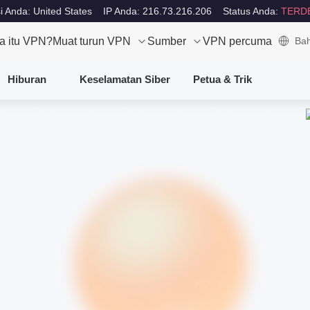
i Anda: United States
IP Anda: 216.73.216.206
Status Anda:
TERD
a itu VPN?
Muat turun VPN
Sumber
VPN percuma
Bah
Hiburan
Keselamatan Siber
Petua & Trik