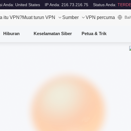
i Anda: United States
IP Anda: 216.73.216.75
Status Anda:
TERDE
a itu VPN?
Muat turun VPN
Sumber
VPN percuma
Bah
Hiburan
Keselamatan Siber
Petua & Trik