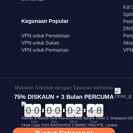
Kill
Spli
Kegunaan Popular
Perl
DNS 
VPN untuk Penstriman
Peny
VPN untuk Sukan
Akse
VPN untuk Permainan
VPN
Mulakan Sekolah dengan Tawaran Istimewa
75% DISKAUN + 3 Bulan PERCUMA
0
0
0
0
0
0
0
0
0
0
0
0
0
0
0
0
0
0
0
0
0
0
2
2
5
5
4
4
8
7
8
Alamat: 8 Marina View #43-052A Asia Square Tower 1, Singapura 0
Hari
Jam
Minit
Saat
©Hak Cipta 2025 INNOVATIVE CONNECTING PTE. Limited