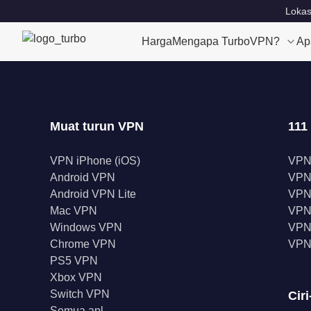
Lokas
Harga
Mengapa TurboVPN?
Ap
Muat turun VPN
111
VPN iPhone (iOS)
VPN
Android VPN
VPN
Android VPN Lite
VPN
Mac VPN
VPN 
Windows VPN
VPN 
Chrome VPN
VPN
PS5 VPN
Xbox VPN
Switch VPN
Ciri
Semua apl