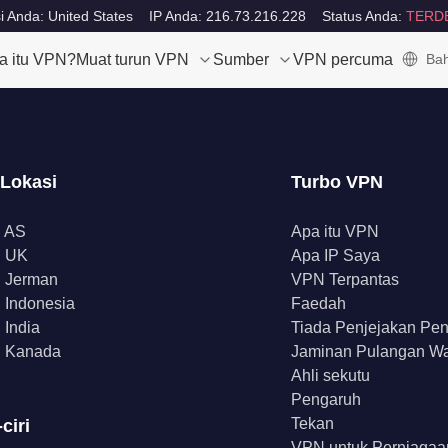
i Anda: United States
IP Anda: 216.73.216.228
Status Anda:
TERD
a itu VPN?
Muat turun VPN
Sumber
VPN percuma
Bah
 Lokasi
Turbo VPN
 AS
Apa itu VPN
 UK
Apa IP Saya
 Jerman
VPN Terpantas
Indonesia
Faedah
India
Tiada Penjejakan Pe
 Kanada
Jaminan Pulangan W
Ahli sekutu
Pengaruh
Tekan
-ciri
VPN untuk Perniagaa