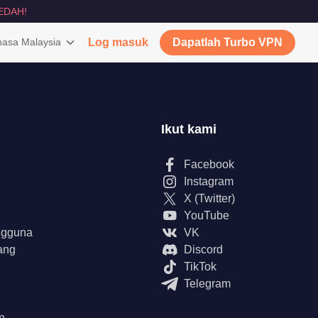
EDAH!
asa Malaysia
Log masuk
Dapatlah Turbo VPN
Ikut kami
Facebook
Instagram
X (Twitter)
YouTube
ngguna
VK
ang
Discord
TikTok
Telegram
n