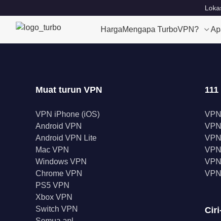
Lokas
Harga
Mengapa TurboVPN?
Ap
Muat turun VPN
111
VPN iPhone (iOS)
VPN
Android VPN
VPN
Android VPN Lite
VPN
Mac VPN
VPN 
Windows VPN
VPN 
Chrome VPN
VPN
PS5 VPN
Xbox VPN
Switch VPN
Ciri
Semua apl