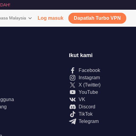
DAH!
asa Malaysia
Log masuk
Dapatlah Turbo VPN
Ikut kami
Facebook
Instagram
X (Twitter)
YouTube
ngguna
VK
ang
Discord
TikTok
Telegram
n