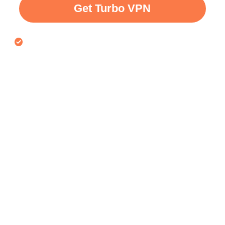
Get Turbo VPN
Jaminan wang dikembalikan 30 hari untuk percubaan
percuma VPN