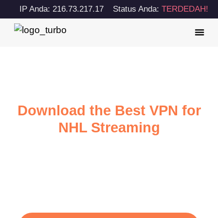
IP Anda: 216.73.217.17
Status Anda:
TERDEDAH!
Download the Best VPN for
NHL Streaming
Watch NHL with ultra-fast internet speed