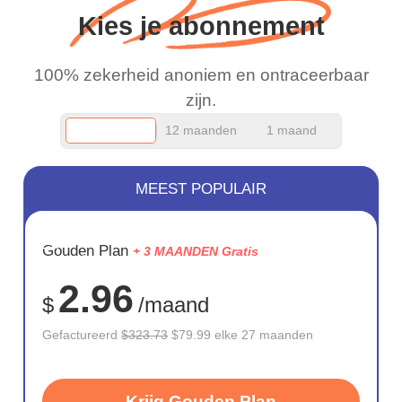
Kies je abonnement
100% zekerheid anoniem en ontraceerbaar
zijn.
12 maanden
1 maand
MEEST POPULAIR
BESPAAR
Gouden Plan
+ 3 MAANDEN Gratis
75%
2.96
$
/maand
Gefactureerd
$323.73
$79.99 elke 27 maanden
Krijg Gouden Plan