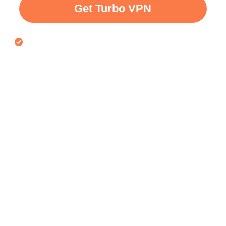
Get Turbo VPN
30-daagse geld-terug-garantie voor VPN gratis
proefperiode