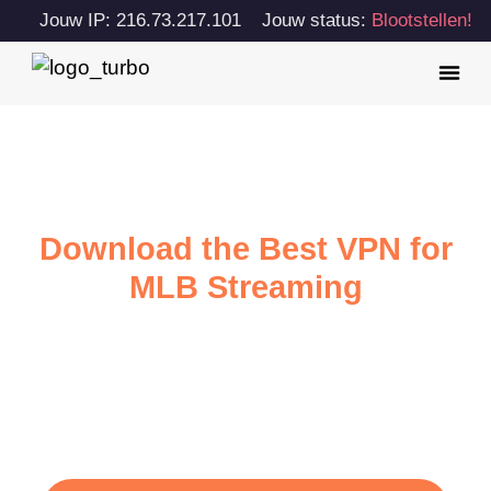
Jouw IP: 216.73.217.101
Jouw status:
Blootstellen!
Download the Best VPN for
MLB Streaming
Watch MLB with ultra-fast internet speed