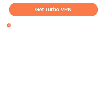
Get Turbo VPN
30-daagse geld-terug-garantie voor VPN gratis
proefperiode