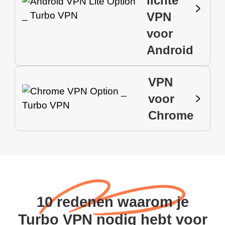
lichte
VPN
voor
Android
VPN
voor
Chrome
10 redenen waarom je
Turbo VPN nodig hebt voor