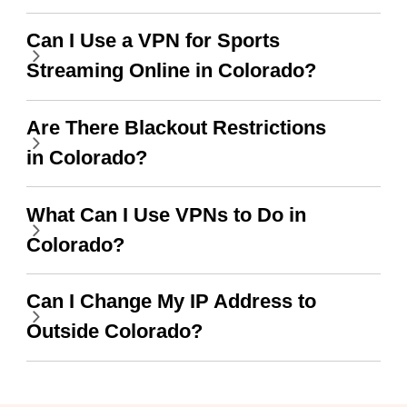
when I use this I just
Can I Use a VPN for Sports
wanted to say thank you
Streaming Online in Colorado?
and keep up the good
work.
Are There Blackout Restrictions
in Colorado?
What Can I Use VPNs to Do in
Colorado?
Can I Change My IP Address to
Outside Colorado?