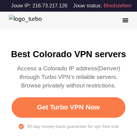
Jouw IP: 216.73.217.126
Jouw status:
Blootstellen!
Best Colorado VPN servers
Access a
Colorado
IP address(
Denver
)
through Turbo VPN’s reliable servers.
Browse privately without restrictions.
Get Turbo VPN Now
30-day money-back guarantee for vpn free trial