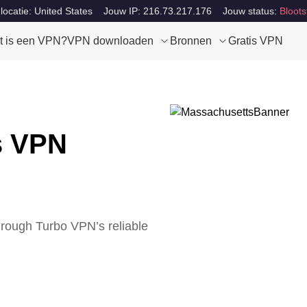
locatie: United States
Jouw IP: 216.73.217.176
Jouw status:
Bloots
t is een VPN?
VPN downloaden
Bronnen
Gratis VPN
s VPN
hrough Turbo VPN’s reliable