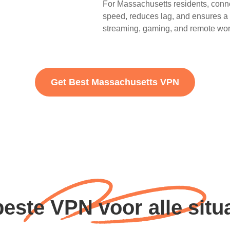
For Massachusetts residents, conne
speed, reduces lag, and ensures a st
streaming, gaming, and remote wor
Get Best Massachusetts VPN
este VPN voor alle situ