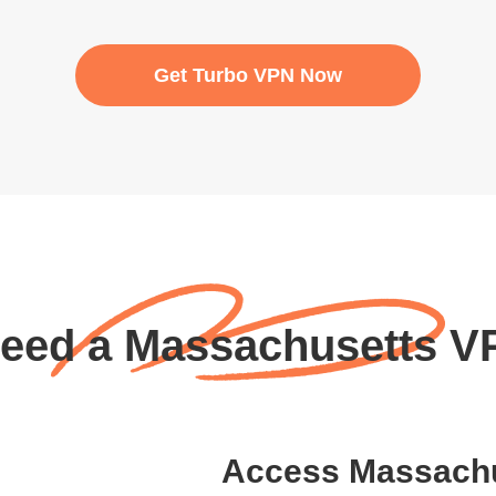
Get Turbo VPN Now
need a Massachusetts V
Access Massachu