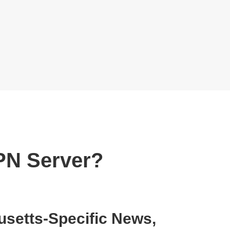
PN Server?
setts-Specific News,