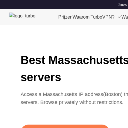
Jouw 
Prijzen
Waarom TurboVPN?
Wa
Best Massachusett
servers
Access a
Massachusetts
IP address(
Boston
) t
servers. Browse privately without restrictions.