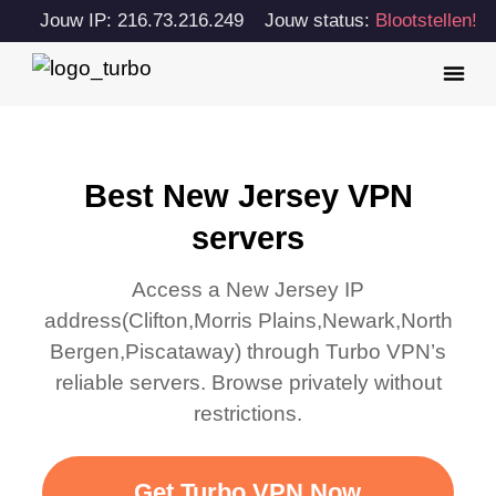
Jouw IP: 216.73.216.249
Jouw status:
Blootstellen!
Best New Jersey VPN
servers
Access a
New Jersey
IP
address(
Clifton,Morris Plains,Newark,North
Bergen,Piscataway
) through Turbo VPN’s
reliable servers. Browse privately without
restrictions.
Get Turbo VPN Now