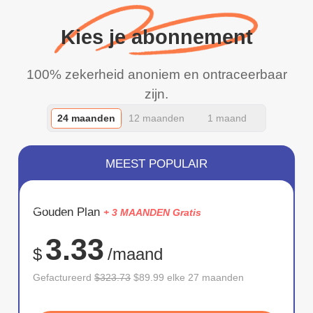
Kies je abonnement
100% zekerheid anoniem en ontraceerbaar
zijn.
24 maanden
12 maanden
1 maand
MEEST POPULAIR
BESPAAR
Gouden Plan
+ 3 MAANDEN Gratis
72%
3.33
$
/maand
Gefactureerd
$323.73
$89.99 elke 27 maanden