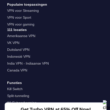
Populaire toepassingen
VPN voor Streaming
VPN voor Sport
VPN voor gaming
111 locaties
Amerikaanse VPN
VK VPN
Duitsland VPN
Indonesië VPN
India VPN - Indiaanse VPN
Canada VPN
Functies
Kill Switch
Split-tunneling
Wi-Fi-bescherming
Get Turbo VPN at 65% Off Now!
Privé-DNS