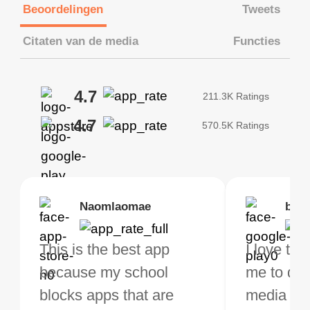
Beoordelingen
Tweets
Citaten van de media
Functies
4.7
211.3K Ratings
4.7
570.5K Ratings
Brias
Naomlaomae
Kirtisha Samant
Foutrrrrrr
bell
Kris
bo VPN Works! it has
This is the best app
The best free VPN. I am
Highly recommend
I love thi
I've been
s of Locations to
because my school
not a regular VPN user
my connections are
me to do 
VPN for 
ose from for free. I
blocks apps that are
but when I travel, i do
and stable.
media ver
now and I