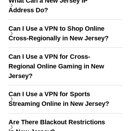
What Can a New Jersey IP
this app is and even if
have not seen any ads
Address Do?
there is ads I know it’s to
till now since i am using
support this amazing
free service. A 10/10.
Can I Use a VPN to Shop Online
vpn honestly you should
Cross-Regionally in New Jersey?
put more ads to grant us
more range and faster
Can I Use a VPN for Cross-
WiFi but honestly the
Regional Online Gaming in New
WiFi is already fast
Jersey?
when I use this I just
Can I Use a VPN for Sports
wanted to say thank you
Streaming Online in New Jersey?
and keep up the good
work.
Are There Blackout Restrictions