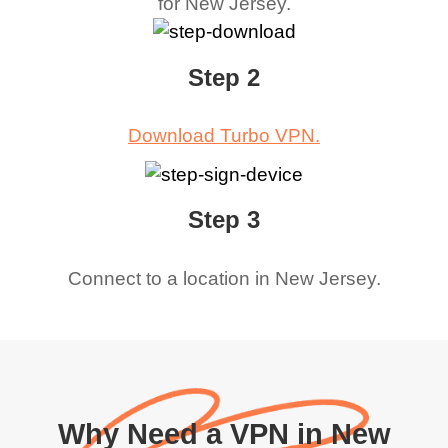
for
New Jersey
.
Step 2
Download Turbo VPN.
Step 3
Connect to a location in
New Jersey
.
Why Need a VPN in New