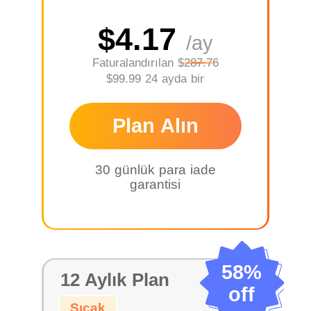
$4.17
/ay
Faturalandırılan
$287.76
$99.99 24 ayda bir
Plan Alın
30 günlük para iade
garantisi
58%
12 Aylık Plan
off
Sıcak