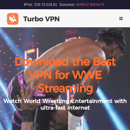
IP'niz: 216.73.216.61
Durumun:
MARUZ BIRAKTI!
Download the Best
VPN for WWE
Streaming
Watch World Wrestling Entertainment with
ultra-fast internet