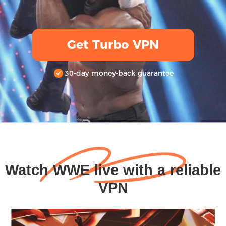
Get Turbo VPN
30-day money-back guarantee
Watch WWE live with a reliable
VPN