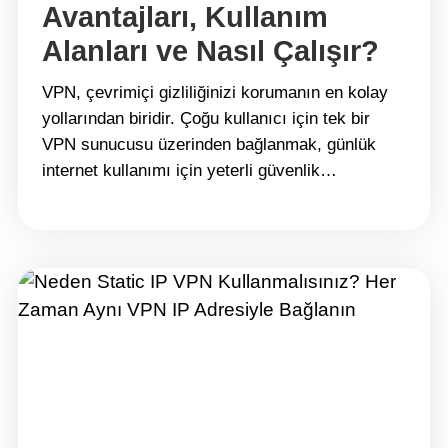
Avantajları, Kullanım
Alanları ve Nasıl Çalışır?
VPN, çevrimiçi gizliliğinizi korumanın en kolay
yollarından biridir. Çoğu kullanıcı için tek bir
VPN sunucusu üzerinden bağlanmak, günlük
internet kullanımı için yeterli güvenlik
sağlar.Ancak sık sık halka açık Wi-Fi ağlarını
kullanıyorsanız, yurt dışına seyahat ediyorsanız
veya hassas bilgilerle çalışıyorsanız, ek bir
koruma katmanına ihtiyaç duyabilirsiniz. İşte bu
noktada Double VPN, diğer adıyla MultiHop
VPN, devreye&hellip; Continue reading Double
VPN&#8217;i Anlamak: Avantajları, Kullanım
Alanları ve Nasıl Çalışır?