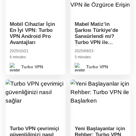
Mobil Cihazlar İçin
Mabel Matiz’in
En İyi VPN: Turbo
Şarkısı Türkiye’de
VPN Android Pro
Sansürlendi mi?
Avantajları
Turbo VPN ile
Özgürce Erişin
2025/10/21
2025/09/23
6 minutes
5 minutes
Turbo VPN
Turbo VPN
Turbo VPN çevrimiçi
Yeni Başlayanlar için
güvenliğinizi nasıl
Rehber: Turbo VPN