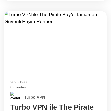
farklı bir paylaşımlı IP adresi atar. Bu durum
gizliliğinizi artırsa da ek güvenlik kontrollerini
tetikleyebilir veya güvendiğiniz hesaplara
erişiminizi kesintiye&hellip; Continue reading
Neden Static IP VPN Kullanmalısınız? Her
Zaman Aynı VPN IP Adresiyle Bağlanın
2025/12/08
8 minutes
Turbo VPN
Turbo VPN ile The Pirate