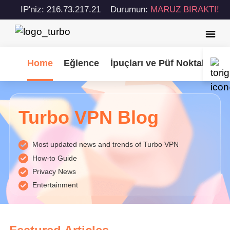
IP'niz: 216.73.217.21
Durumun:
MARUZ BIRAKTI!
Home
Eğlence
İpuçları ve Püf Noktaları
Turbo VPN Blog
Most updated news and trends of Turbo VPN
How-to Guide
Privacy News
Entertainment