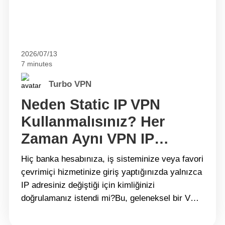
2026/07/13
7 minutes
Turbo VPN
Neden Static IP VPN
Kullanmalısınız? Her
Zaman Aynı VPN IP
Adresiyle Bağlanın
Hiç banka hesabınıza, iş sisteminize veya favori
çevrimiçi hizmetinize giriş yaptığınızda yalnızca
IP adresiniz değiştiği için kimliğinizi
doğrulamanız istendi mi?Bu, geleneksel bir VPN
kullanırken oldukça yaygın bir durumdur. Çoğu
VPN hizmeti, her bağlantı kurduğunuzda size