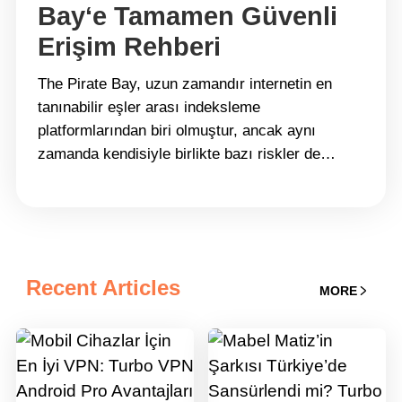
Bay‘e Tamamen Güvenli
Erişim Rehberi
The Pirate Bay, uzun zamandır internetin en
tanınabilir eşler arası indeksleme
platformlarından biri olmuştur, ancak aynı
zamanda kendisiyle birlikte bazı riskler de
taşımaktadır. Daha fazla ülke telif hakkı
uygulamalarını sıkılaştırırken ve dijital güvenlik
endişeleri arttıkça, TPB kullanıcıları siteye daha
güvenli ve güvenilir bir şekilde erişim sağlamak
için artan bir şekilde yöntemler aramaktadır.
Recent Articles
MORE
Aşağıdaki bölümler, The&hellip; Continue
reading Turbo VPN ile The Pirate Bay‘e
Tamamen Güvenli Erişim Rehberi