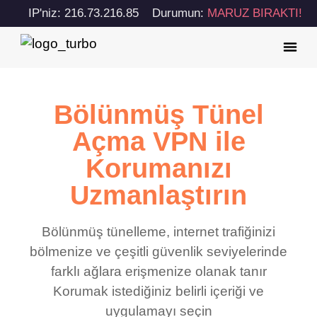
IP'niz: 216.73.216.85
Durumun:
MARUZ BIRAKTI!
Bölünmüş Tünel
Açma VPN ile
Korumanızı
Uzmanlaştırın
Bölünmüş tünelleme, internet trafiğinizi
bölmenize ve çeşitli güvenlik seviyelerinde
farklı ağlara erişmenize olanak tanır
Korumak istediğiniz belirli içeriği ve
uygulamayı seçin