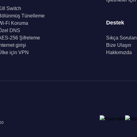
Kill Switch
Bölünmüş Tünelleme
Destek
Wi-Fi Koruma
Özel DNS
AES-256 Şifreleme
Sıkça Sorulan
İnternet girişi
Bize Ulaşın
Ülke için VPN
Hakkımızda
960