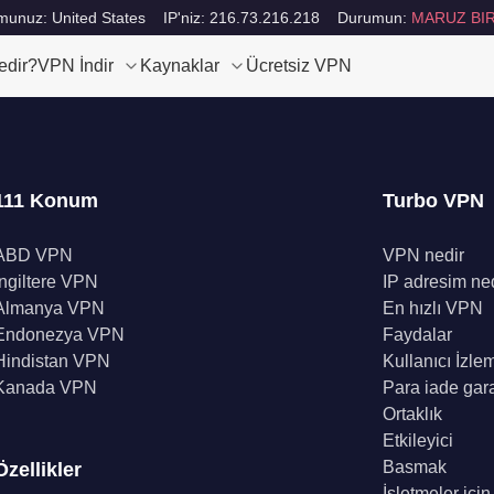
unuz: United States
IP'niz: 216.73.216.218
Durumun:
MARUZ BIR
edir?
VPN İndir
Kaynaklar
Ücretsiz VPN
111 Konum
Turbo VPN
ABD VPN
VPN nedir
İngiltere VPN
IP adresim ne
Almanya VPN
En hızlı VPN
Endonezya VPN
Faydalar
Hindistan VPN
Kullanıcı İzle
Kanada VPN
Para iade gara
Ortaklık
Etkileyici
Basmak
Özellikler
İşletmeler içi