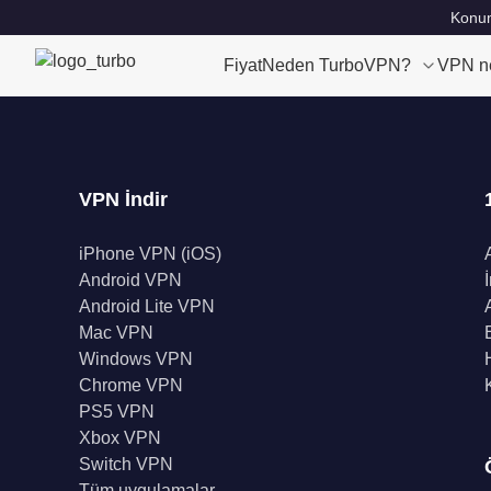
Konum
Fiyat
Neden TurboVPN?
VPN n
VPN İndir
iPhone VPN (iOS)
Android VPN
Android Lite VPN
Mac VPN
Windows VPN
Chrome VPN
PS5 VPN
Xbox VPN
Switch VPN
Tüm uygulamalar