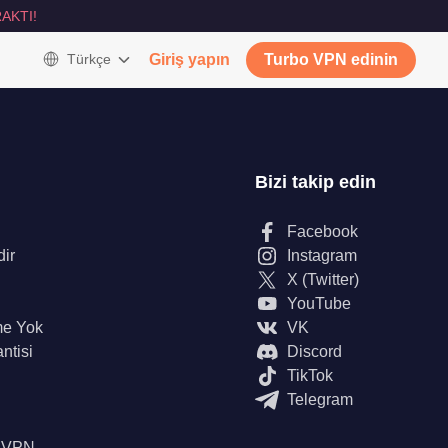
AKTI!
Türkçe
Giriş yapın
Turbo VPN edinin
Bizi takip edin
Facebook
dir
Instagram
X (Twitter)
YouTube
me Yok
VK
ntisi
Discord
TikTok
Telegram
n VPN