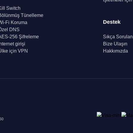
Kill Switch
Bölünmüş Tünelleme
Destek
Wi-Fi Koruma
Özel DNS
AES-256 Şifreleme
Sıkça Sorulan
İnternet girişi
Bize Ulaşın
Ülke için VPN
Hakkımızda
960