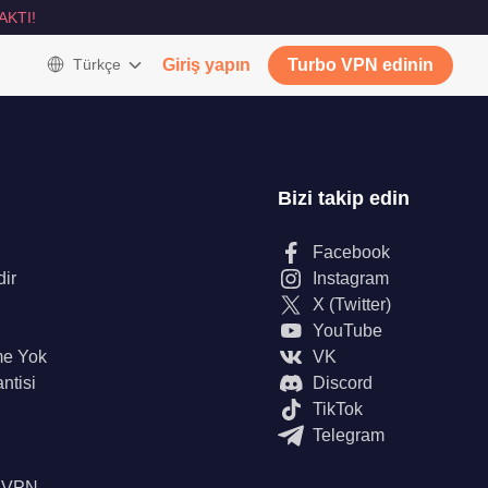
AKTI!
Türkçe
Giriş yapın
Turbo VPN edinin
Bizi takip edin
Facebook
dir
Instagram
X (Twitter)
YouTube
me Yok
VK
ntisi
Discord
TikTok
Telegram
n VPN