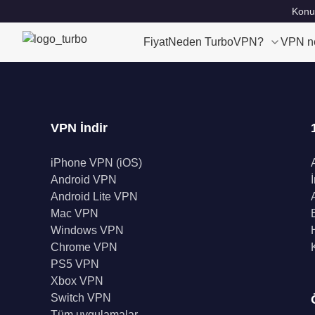
Konu
Fiyat
Neden TurboVPN?
VPN n
VPN İndir
iPhone VPN (iOS)
Android VPN
Android Lite VPN
Mac VPN
Windows VPN
Chrome VPN
PS5 VPN
Xbox VPN
Switch VPN
Tüm uygulamalar