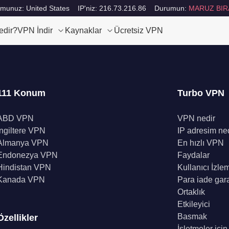
munuz: United States
IP'niz: 216.73.216.86
Durumun:
MARUZ BIR
edir?
VPN İndir
Kaynaklar
Ücretsiz VPN
111 Konum
Turbo VPN
ABD VPN
VPN nedir
İngiltere VPN
IP adresim ne
Almanya VPN
En hızlı VPN
Endonezya VPN
Faydalar
Hindistan VPN
Kullanıcı İzle
Kanada VPN
Para iade gara
Ortaklık
Etkileyici
Basmak
Özellikler
İşletmeler içi