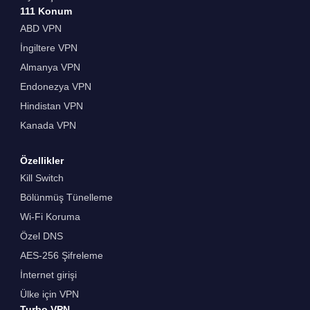
111 Konum
ABD VPN
İngiltere VPN
Almanya VPN
Endonezya VPN
Hindistan VPN
Kanada VPN
Özellikler
Kill Switch
Bölünmüş Tünelleme
Wi-Fi Koruma
Özel DNS
AES-256 Şifreleme
İnternet girişi
Ülke için VPN
Turbo VPN