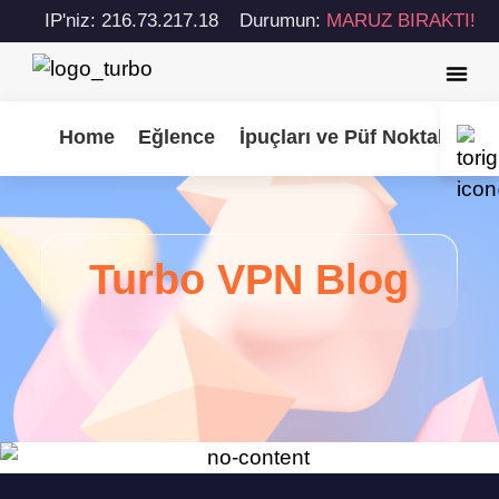
IP'niz: 216.73.217.18
Durumun:
MARUZ BIRAKTI!
Home
Eğlence
İpuçları ve Püf Noktaları
Turbo VPN Blog