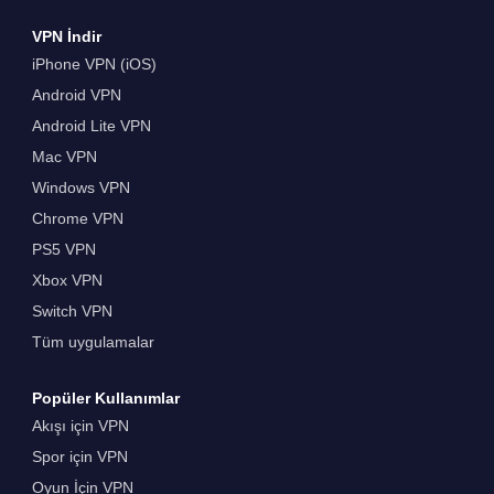
VPN İndir
iPhone VPN (iOS)
Android VPN
Android Lite VPN
Mac VPN
Windows VPN
Chrome VPN
PS5 VPN
Xbox VPN
Switch VPN
Tüm uygulamalar
Popüler Kullanımlar
Akışı için VPN
Spor için VPN
Oyun İçin VPN