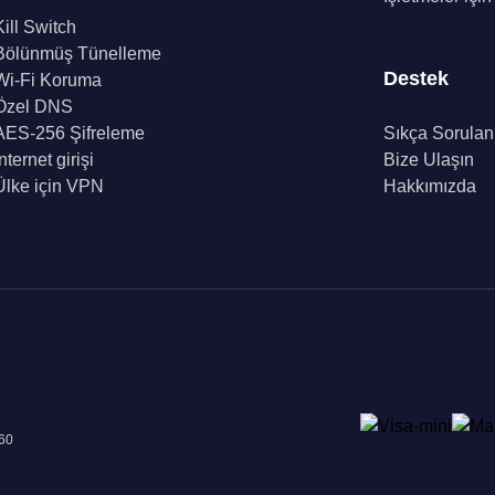
Kill Switch
Bölünmüş Tünelleme
Destek
Wi-Fi Koruma
Özel DNS
AES-256 Şifreleme
Sıkça Sorulan
İnternet girişi
Bize Ulaşın
Ülke için VPN
Hakkımızda
960