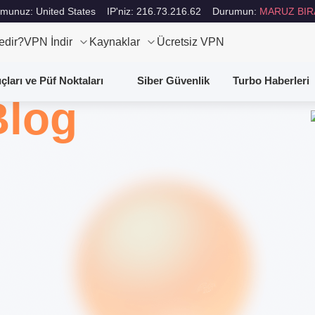
munuz: United States
IP'niz: 216.73.216.62
Durumun:
MARUZ BIR
edir?
VPN İndir
Kaynaklar
Ücretsiz VPN
uçları ve Püf Noktaları
Siber Güvenlik
Turbo Haberleri
Blog