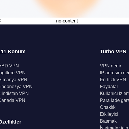
111 Konum
Turbo VPN
ABD VPN
VPN nedir
İngiltere VPN
IP adresim ne
Almanya VPN
En hızlı VPN
Endonezya VPN
Faydalar
Hindistan VPN
Kullanıcı İzle
Kanada VPN
Para iade gara
Ortaklık
Etkileyici
Basmak
Özellikler
İşletmeler içi