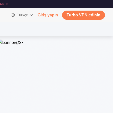
AKTI!
Türkçe
Giriş yapın
Turbo VPN edinin