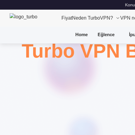
Konu
Fiyat
Neden TurboVPN?
VPN n
Home
Eğlence
İp
Turbo VPN 