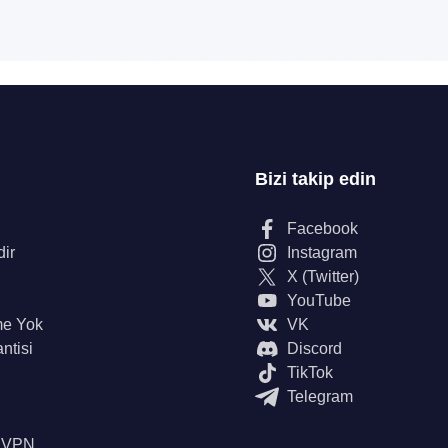
Bizi takip edin
Facebook
dir
Instagram
X (Twitter)
YouTube
me Yok
VK
ntisi
Discord
TikTok
Telegram
n VPN