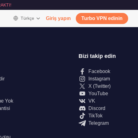
AKTI!
Türkçe
Giriş yapın
Turbo VPN edinin
Bizi takip edin
Facebook
dir
Instagram
X (Twitter)
YouTube
me Yok
VK
ntisi
Discord
TikTok
Telegram
n VPN