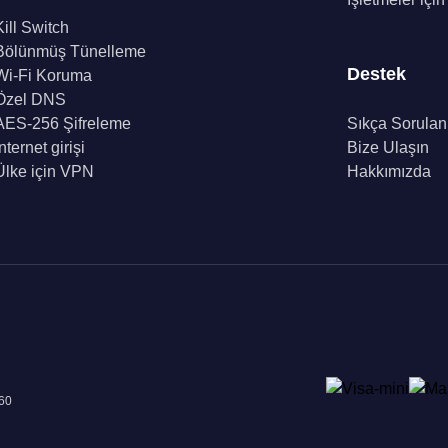
Kill Switch
Bölünmüş Tünelleme
Destek
Wi-Fi Koruma
Özel DNS
AES-256 Şifreleme
Sıkça Sorulan
İnternet girişi
Bize Ulaşın
Ülke için VPN
Hakkımızda
960