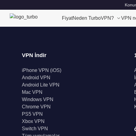
Konum
Fiyat
Neden TurboVPN?
VPN n
VPN İndir
iPhone VPN (iOS)
Android VPN
Android Lite VPN
Mac VPN
Windows VPN
Chrome VPN
PS5 VPN
Xbox VPN
Switch VPN
Tüm uygulamalar