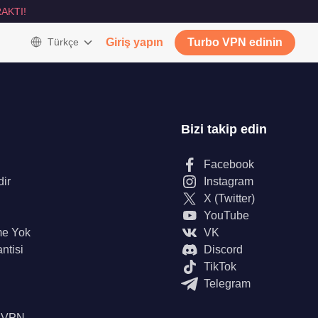
AKTI!
Türkçe
Giriş yapın
Turbo VPN edinin
Bizi takip edin
Facebook
dir
Instagram
X (Twitter)
YouTube
me Yok
VK
ntisi
Discord
TikTok
Telegram
n VPN