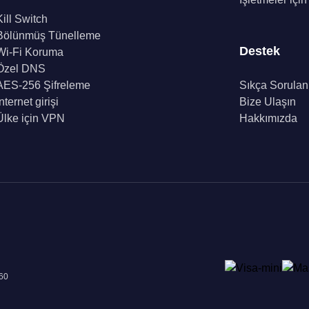
Kill Switch
Bölünmüş Tünelleme
Destek
Wi-Fi Koruma
Özel DNS
AES-256 Şifreleme
Sıkça Sorulan
İnternet girişi
Bize Ulaşın
Ülke için VPN
Hakkımızda
960