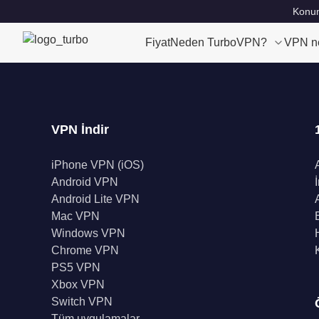
Konum
Fiyat
Neden TurboVPN?
VPN n
VPN İndir
iPhone VPN (iOS)
Android VPN
Android Lite VPN
Mac VPN
Windows VPN
Chrome VPN
PS5 VPN
Xbox VPN
Switch VPN
Tüm uygulamalar