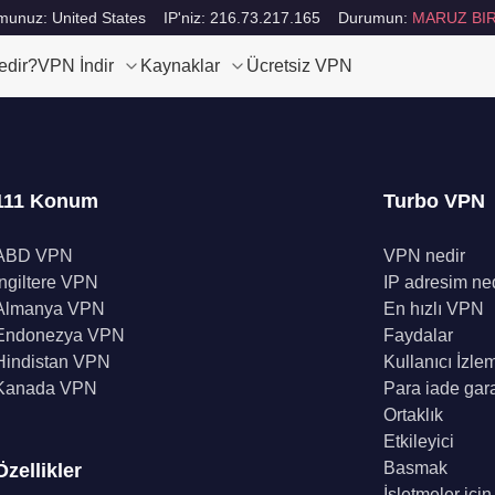
unuz: United States
IP'niz: 216.73.217.165
Durumun:
MARUZ BIR
edir?
VPN İndir
Kaynaklar
Ücretsiz VPN
111 Konum
Turbo VPN
ABD VPN
VPN nedir
İngiltere VPN
IP adresim ne
Almanya VPN
En hızlı VPN
Endonezya VPN
Faydalar
Hindistan VPN
Kullanıcı İzle
Kanada VPN
Para iade gara
Ortaklık
Etkileyici
Basmak
Özellikler
İşletmeler içi