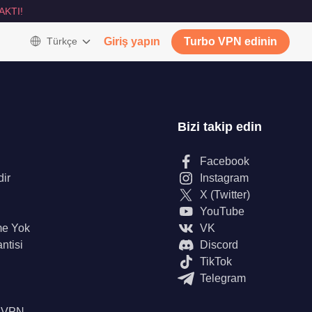
AKTI!
Türkçe
Giriş yapın
Turbo VPN edinin
Bizi takip edin
Facebook
dir
Instagram
X (Twitter)
YouTube
me Yok
VK
ntisi
Discord
TikTok
Telegram
n VPN