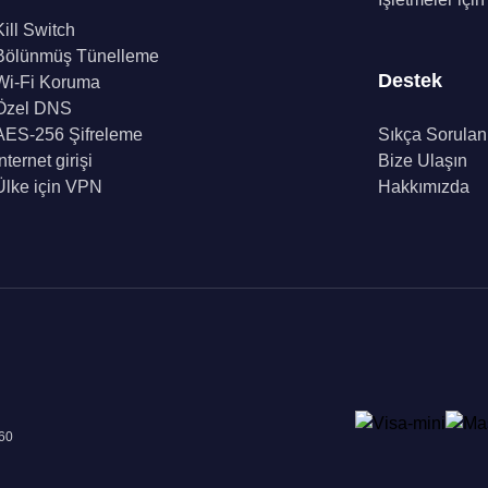
Kill Switch
Bölünmüş Tünelleme
Destek
Wi-Fi Koruma
Özel DNS
AES-256 Şifreleme
Sıkça Sorulan
İnternet girişi
Bize Ulaşın
Ülke için VPN
Hakkımızda
960