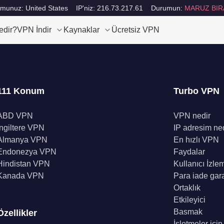
munuz: United States
IP'niz: 216.73.217.61
Durumun:
MARUZ BIR
edir?
VPN İndir
Kaynaklar
Ücretsiz VPN
111 Konum
Turbo VPN
ABD VPN
VPN nedir
İngiltere VPN
IP adresim ne
Almanya VPN
En hızlı VPN
Endonezya VPN
Faydalar
Hindistan VPN
Kullanıcı İzle
Kanada VPN
Para iade gara
Ortaklık
Etkileyici
Basmak
Özellikler
İşletmeler içi