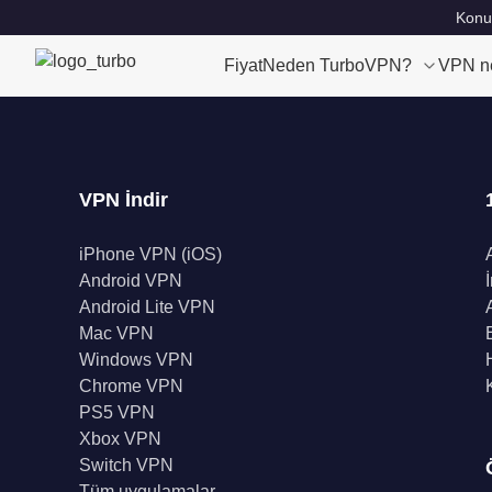
Konu
Fiyat
Neden TurboVPN?
VPN n
VPN İndir
iPhone VPN (iOS)
Android VPN
Android Lite VPN
Mac VPN
Windows VPN
Chrome VPN
PS5 VPN
Xbox VPN
Switch VPN
Tüm uygulamalar