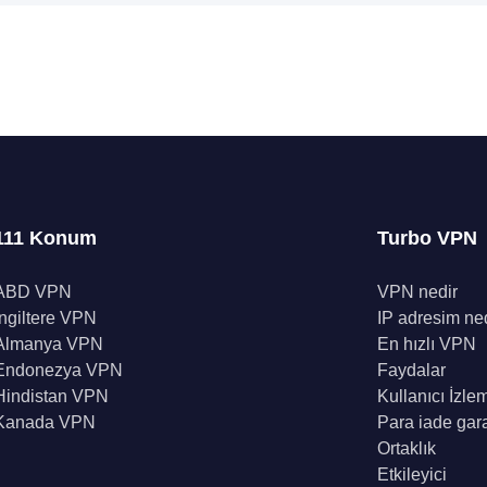
111 Konum
Turbo VPN
ABD VPN
VPN nedir
İngiltere VPN
IP adresim ne
Almanya VPN
En hızlı VPN
Endonezya VPN
Faydalar
Hindistan VPN
Kullanıcı İzle
Kanada VPN
Para iade gara
Ortaklık
Etkileyici