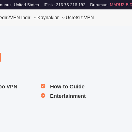
unuz: United States
IP'niz: 216.73.216.192
Durumun:
MARUZ BIR
edir?
VPN İndir
Kaynaklar
Ücretsiz VPN
g
rbo VPN
How-to Guide
Entertainment