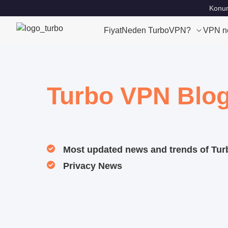
Konum
Fiyat
Neden TurboVPN?
VPN n
Turbo VPN Blo
Most updated news and trends of Tu
Privacy News