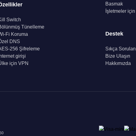
Basmak
Özellikler
İşletmeler içi
Kill Switch
Bölünmüş Tünelleme
Destek
Wi-Fi Koruma
Özel DNS
AES-256 Şifreleme
Sıkça Sorulan
İnternet girişi
Bize Ulaşın
Ülke için VPN
Hakkımızda
960