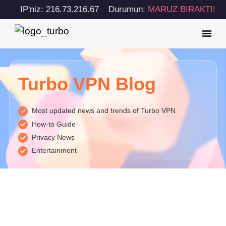
IP'niz: 216.73.216.67
Durumun:
MARUZ BIRAKTI!
Turbo VPN Blog
Most updated news and trends of Turbo VPN
How-to Guide
Privacy News
Entertainment