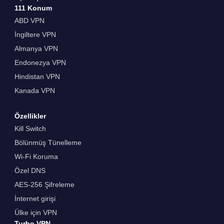
111 Konum
ABD VPN
İngiltere VPN
Almanya VPN
Endonezya VPN
Hindistan VPN
Kanada VPN
Özellikler
Kill Switch
Bölünmüş Tünelleme
Wi-Fi Koruma
Özel DNS
AES-256 Şifreleme
İnternet girişi
Ülke için VPN
Turbo VPN