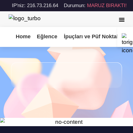
IP'niz: 216.73.216.64
Durumun:
MARUZ BIRAKTI!
Home
Eğlence
İpuçları ve Püf Noktaları