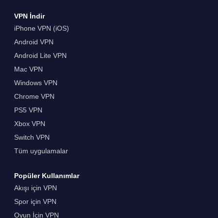
VPN İndir
iPhone VPN (iOS)
Android VPN
Android Lite VPN
Mac VPN
Windows VPN
Chrome VPN
PS5 VPN
Xbox VPN
Switch VPN
Tüm uygulamalar
Popüler Kullanımlar
Akışı için VPN
Spor için VPN
Oyun İçin VPN