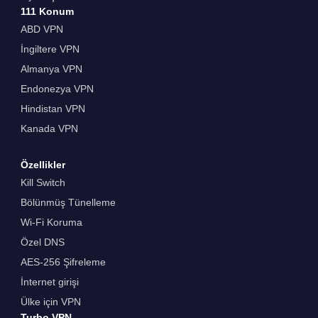
111 Konum
ABD VPN
İngiltere VPN
Almanya VPN
Endonezya VPN
Hindistan VPN
Kanada VPN
Özellikler
Kill Switch
Bölünmüş Tünelleme
Wi-Fi Koruma
Özel DNS
AES-256 Şifreleme
İnternet girişi
Ülke için VPN
Turbo VPN