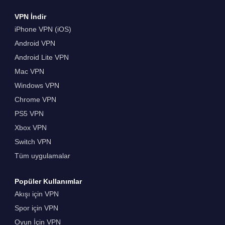
VPN İndir
iPhone VPN (iOS)
Android VPN
Android Lite VPN
Mac VPN
Windows VPN
Chrome VPN
PS5 VPN
Xbox VPN
Switch VPN
Tüm uygulamalar
Popüler Kullanımlar
Akışı için VPN
Spor için VPN
Oyun İçin VPN