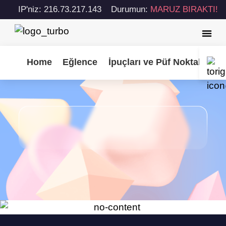
IP'niz: 216.73.217.143
Durumun:
MARUZ BIRAKTI!
Home
Eğlence
İpuçları ve Püf Noktaları