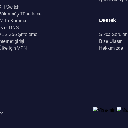
Kill Switch
Bölünmüş Tünelleme
Destek
Wi-Fi Koruma
Özel DNS
AES-256 Şifreleme
Sıkça Sorulan
İnternet girişi
Bize Ulaşın
Ülke için VPN
Hakkımızda
960