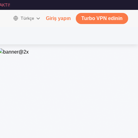
AKTI!
Türkçe
Giriş yapın
Turbo VPN edinin