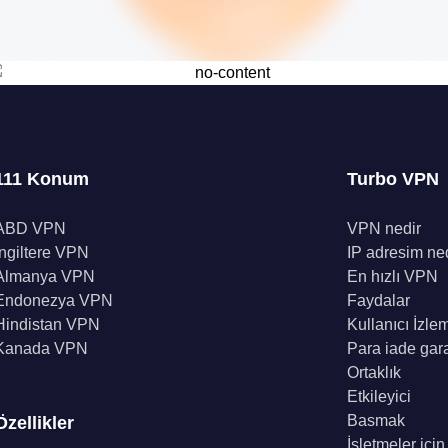
111 Konum
Turbo VPN
ABD VPN
VPN nedir
İngiltere VPN
IP adresim ne
Almanya VPN
En hızlı VPN
Endonezya VPN
Faydalar
Hindistan VPN
Kullanıcı İzle
Kanada VPN
Para iade gara
Ortaklık
Etkileyici
Basmak
Özellikler
İşletmeler içi