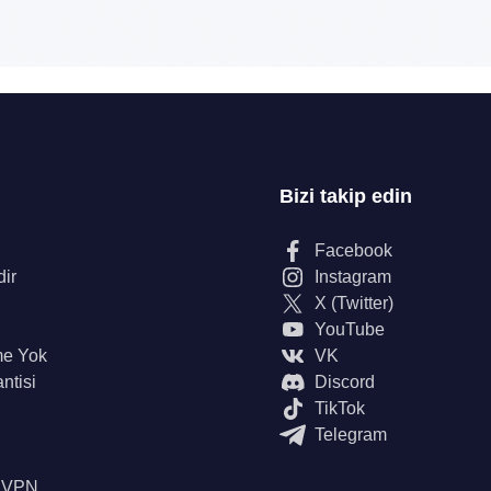
Bizi takip edin
Facebook
dir
Instagram
X (Twitter)
YouTube
me Yok
VK
ntisi
Discord
TikTok
Telegram
n VPN