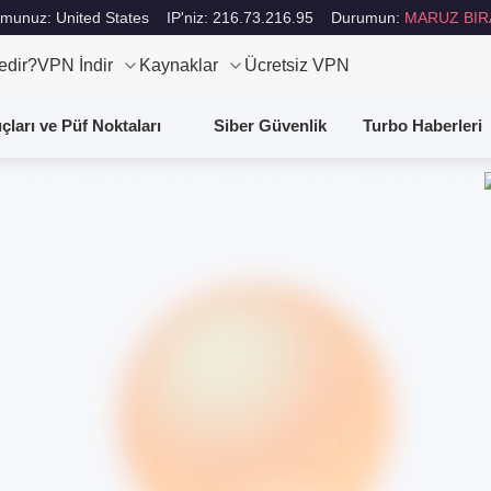
munuz: United States
IP'niz: 216.73.216.95
Durumun:
MARUZ BIR
edir?
VPN İndir
Kaynaklar
Ücretsiz VPN
uçları ve Püf Noktaları
Siber Güvenlik
Turbo Haberleri