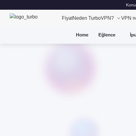
Konu
Fiyat
Neden TurboVPN?
VPN n
Home
Eğlence
İp