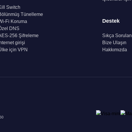
Kill Switch
Bölünmüş Tünelleme
Destek
Wi-Fi Koruma
Özel DNS
AES-256 Şifreleme
Sıkça Sorulan
İnternet girişi
Bize Ulaşın
Ülke için VPN
Hakkımızda
960