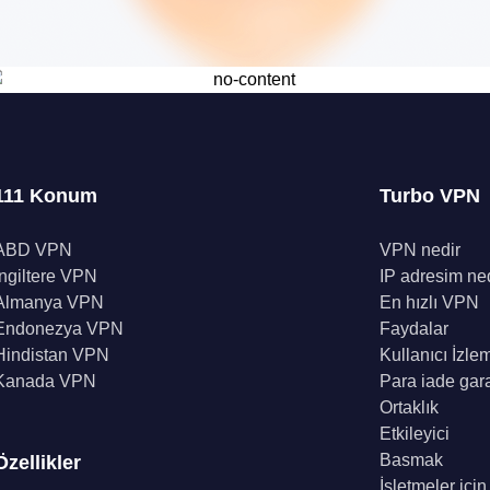
111 Konum
Turbo VPN
ABD VPN
VPN nedir
İngiltere VPN
IP adresim ne
Almanya VPN
En hızlı VPN
Endonezya VPN
Faydalar
Hindistan VPN
Kullanıcı İzle
Kanada VPN
Para iade gara
Ortaklık
Etkileyici
Basmak
Özellikler
İşletmeler içi