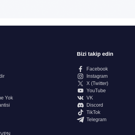
Bizi takip edin
Facebook
dir
Instagram
X (Twitter)
YouTube
me Yok
VK
ntisi
Discord
TikTok
Telegram
n VPN