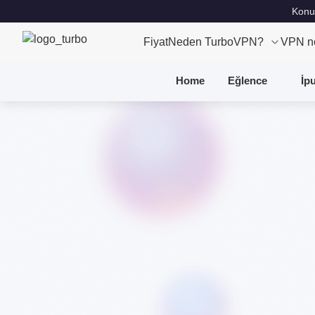
Konu
Fiyat
Neden TurboVPN?
VPN n
Home
Eğlence
İp