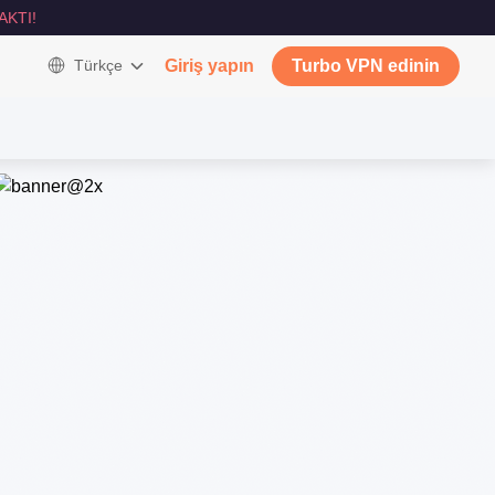
AKTI!
Türkçe
Giriş yapın
Turbo VPN edinin