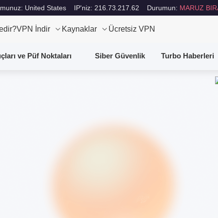
munuz: United States
IP'niz: 216.73.217.62
Durumun:
MARUZ BIR
edir?
VPN İndir
Kaynaklar
Ücretsiz VPN
uçları ve Püf Noktaları
Siber Güvenlik
Turbo Haberleri