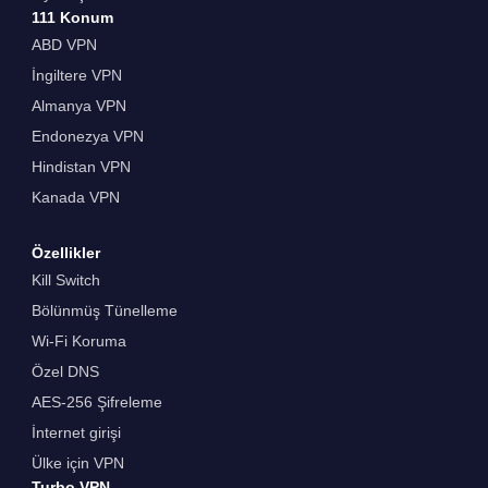
111 Konum
ABD VPN
İngiltere VPN
Almanya VPN
Endonezya VPN
Hindistan VPN
Kanada VPN
Özellikler
Kill Switch
Bölünmüş Tünelleme
Wi-Fi Koruma
Özel DNS
AES-256 Şifreleme
İnternet girişi
Ülke için VPN
Turbo VPN