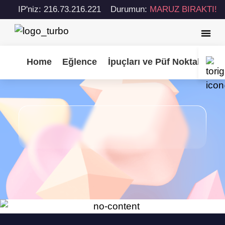
IP'niz: 216.73.216.221
Durumun:
MARUZ BIRAKTI!
Home
Eğlence
İpuçları ve Püf Noktaları