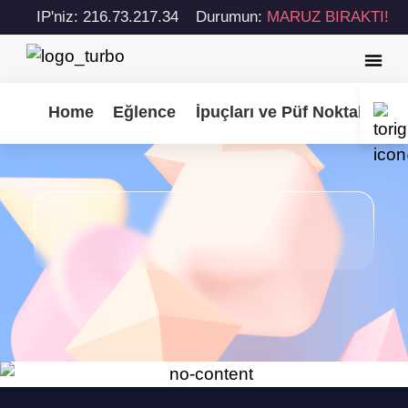
IP'niz: 216.73.217.34
Durumun:
MARUZ BIRAKTI!
Home
Eğlence
İpuçları ve Püf Noktaları