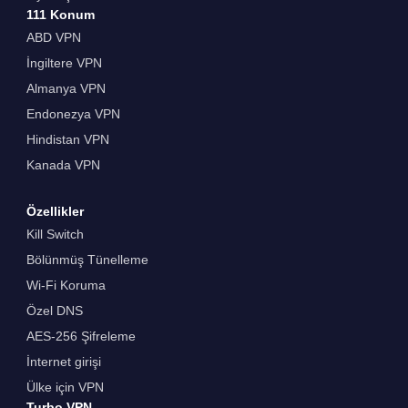
111 Konum
ABD VPN
İngiltere VPN
Almanya VPN
Endonezya VPN
Hindistan VPN
Kanada VPN
Özellikler
Kill Switch
Bölünmüş Tünelleme
Wi-Fi Koruma
Özel DNS
AES-256 Şifreleme
İnternet girişi
Ülke için VPN
Turbo VPN