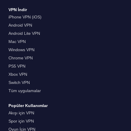
VPN İndir
iPhone VPN (iOS)
Android VPN
Android Lite VPN
Mac VPN
Windows VPN
Chrome VPN
PS5 VPN
Xbox VPN
Switch VPN
Tüm uygulamalar
Popüler Kullanımlar
Akışı için VPN
Spor için VPN
Oyun İçin VPN