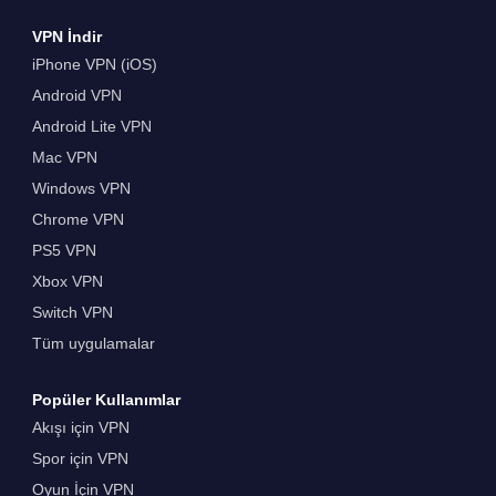
VPN İndir
iPhone VPN (iOS)
Android VPN
Android Lite VPN
Mac VPN
Windows VPN
Chrome VPN
PS5 VPN
Xbox VPN
Switch VPN
Tüm uygulamalar
Popüler Kullanımlar
Akışı için VPN
Spor için VPN
Oyun İçin VPN