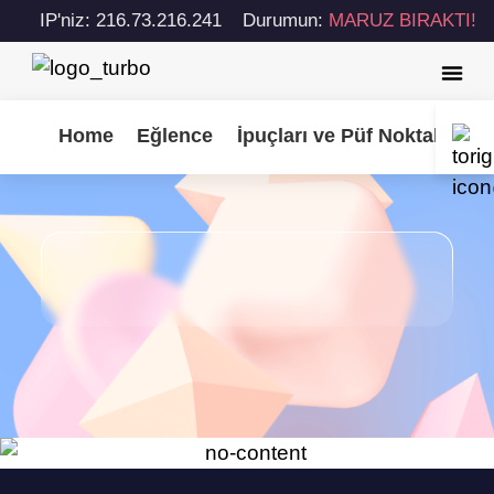
IP'niz: 216.73.216.241
Durumun:
MARUZ BIRAKTI!
Home
Eğlence
İpuçları ve Püf Noktaları