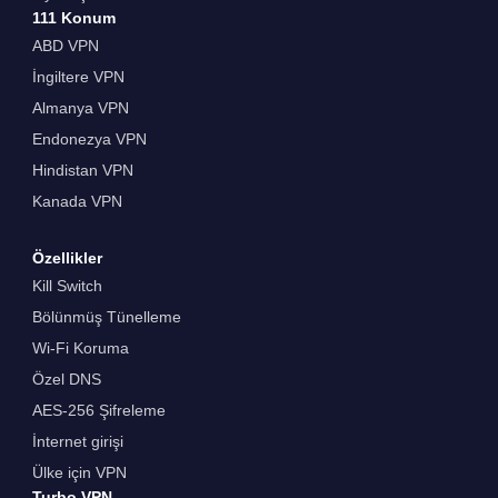
111 Konum
ABD VPN
İngiltere VPN
Almanya VPN
Endonezya VPN
Hindistan VPN
Kanada VPN
Özellikler
Kill Switch
Bölünmüş Tünelleme
Wi-Fi Koruma
Özel DNS
AES-256 Şifreleme
İnternet girişi
Ülke için VPN
Turbo VPN