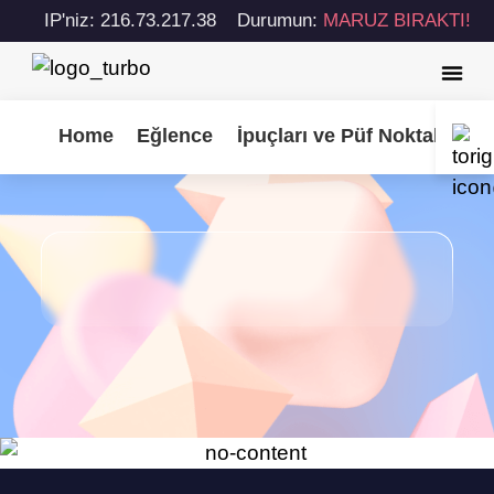
IP'niz: 216.73.217.38
Durumun:
MARUZ BIRAKTI!
Home
Eğlence
İpuçları ve Püf Noktaları