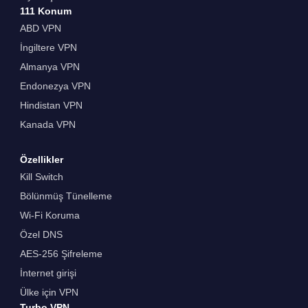
111 Konum
ABD VPN
İngiltere VPN
Almanya VPN
Endonezya VPN
Hindistan VPN
Kanada VPN
Özellikler
Kill Switch
Bölünmüş Tünelleme
Wi-Fi Koruma
Özel DNS
AES-256 Şifreleme
İnternet girişi
Ülke için VPN
Turbo VPN