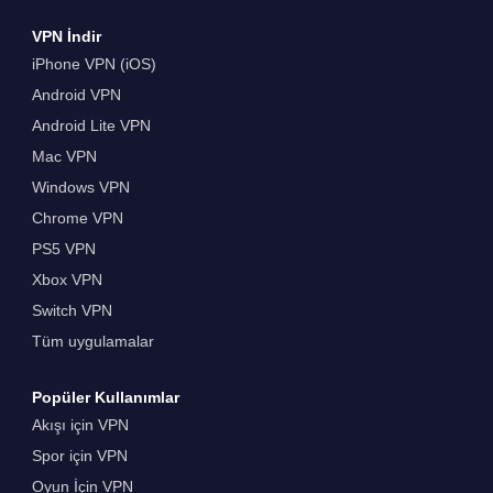
VPN İndir
iPhone VPN (iOS)
Android VPN
Android Lite VPN
Mac VPN
Windows VPN
Chrome VPN
PS5 VPN
Xbox VPN
Switch VPN
Tüm uygulamalar
Popüler Kullanımlar
Akışı için VPN
Spor için VPN
Oyun İçin VPN