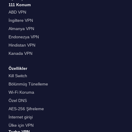
111 Konum
ABD VPN
İngiltere VPN
Almanya VPN
Endonezya VPN
Hindistan VPN
Kanada VPN
Özellikler
Kill Switch
Bölünmüş Tünelleme
Wi-Fi Koruma
Özel DNS
AES-256 Şifreleme
İnternet girişi
Ülke için VPN
Turbo VPN