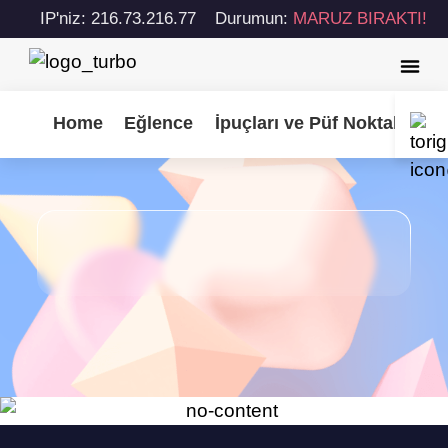
IP'niz: 216.73.216.77
Durumun:
MARUZ BIRAKTI!
Home
Eğlence
İpuçları ve Püf Noktaları