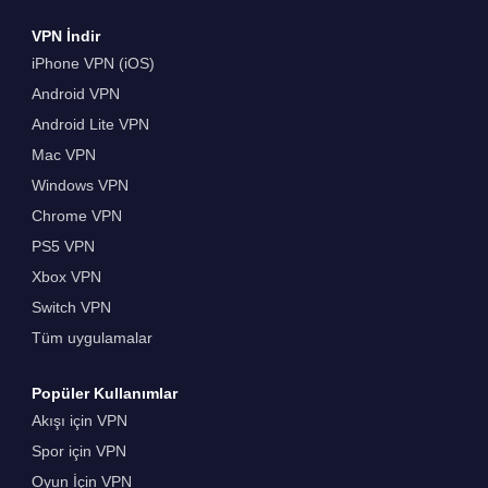
VPN İndir
iPhone VPN (iOS)
Android VPN
Android Lite VPN
Mac VPN
Windows VPN
Chrome VPN
PS5 VPN
Xbox VPN
Switch VPN
Tüm uygulamalar
Popüler Kullanımlar
Akışı için VPN
Spor için VPN
Oyun İçin VPN