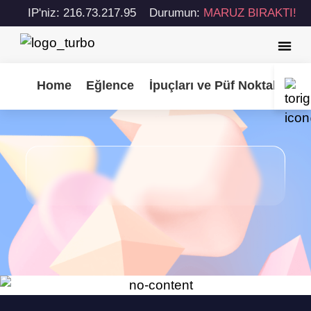
IP'niz: 216.73.217.95
Durumun:
MARUZ BIRAKTI!
Home
Eğlence
İpuçları ve Püf Noktaları