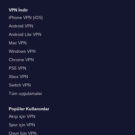
VPN İndir
iPhone VPN (iOS)
Android VPN
Android Lite VPN
Mac VPN
Windows VPN
Chrome VPN
PS5 VPN
Xbox VPN
Switch VPN
Tüm uygulamalar
Popüler Kullanımlar
Akışı için VPN
Spor için VPN
Oyun İçin VPN