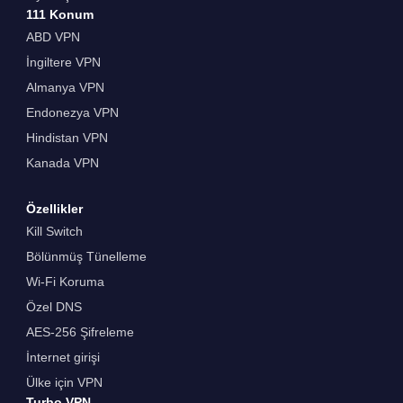
111 Konum
ABD VPN
İngiltere VPN
Almanya VPN
Endonezya VPN
Hindistan VPN
Kanada VPN
Özellikler
Kill Switch
Bölünmüş Tünelleme
Wi-Fi Koruma
Özel DNS
AES-256 Şifreleme
İnternet girişi
Ülke için VPN
Turbo VPN