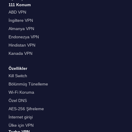
111 Konum
ABD VPN
İngiltere VPN
Almanya VPN
Endonezya VPN
Hindistan VPN
Kanada VPN
Özellikler
Kill Switch
Bölünmüş Tünelleme
Wi-Fi Koruma
Özel DNS
AES-256 Şifreleme
İnternet girişi
Ülke için VPN
Turbo VPN