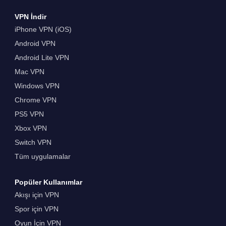
VPN İndir
iPhone VPN (iOS)
Android VPN
Android Lite VPN
Mac VPN
Windows VPN
Chrome VPN
PS5 VPN
Xbox VPN
Switch VPN
Tüm uygulamalar
Popüler Kullanımlar
Akışı için VPN
Spor için VPN
Oyun İçin VPN