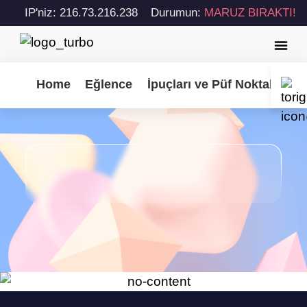
IP'niz: 216.73.216.238
Durumun:
MARUZ BIRAKTI!
Home
Eğlence
İpuçları ve Püf Noktaları