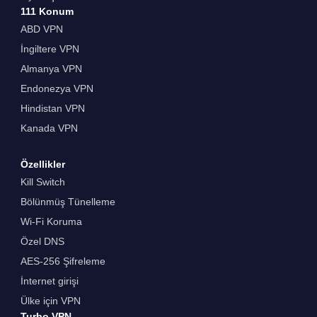
111 Konum
ABD VPN
İngiltere VPN
Almanya VPN
Endonezya VPN
Hindistan VPN
Kanada VPN
Özellikler
Kill Switch
Bölünmüş Tünelleme
Wi-Fi Koruma
Özel DNS
AES-256 Şifreleme
İnternet girişi
Ülke için VPN
Turbo VPN