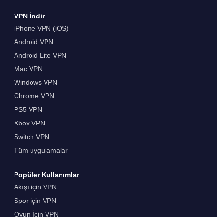
VPN İndir
iPhone VPN (iOS)
Android VPN
Android Lite VPN
Mac VPN
Windows VPN
Chrome VPN
PS5 VPN
Xbox VPN
Switch VPN
Tüm uygulamalar
Popüler Kullanımlar
Akışı için VPN
Spor için VPN
Oyun İçin VPN