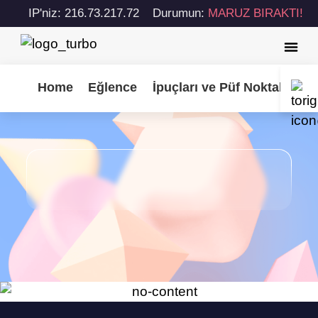
IP'niz: 216.73.217.72
Durumun:
MARUZ BIRAKTI!
Home
Eğlence
İpuçları ve Püf Noktaları