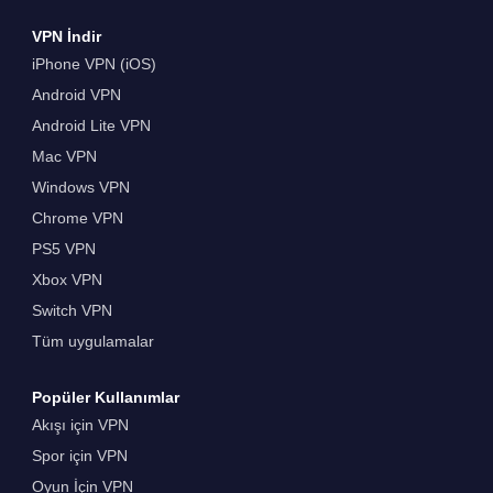
VPN İndir
iPhone VPN (iOS)
Android VPN
Android Lite VPN
Mac VPN
Windows VPN
Chrome VPN
PS5 VPN
Xbox VPN
Switch VPN
Tüm uygulamalar
Popüler Kullanımlar
Akışı için VPN
Spor için VPN
Oyun İçin VPN