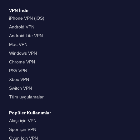
VPN İndir
iPhone VPN (iOS)
Android VPN
Android Lite VPN
Mac VPN
Windows VPN
Chrome VPN
PS5 VPN
Xbox VPN
Switch VPN
Tüm uygulamalar
Popüler Kullanımlar
Akışı için VPN
Spor için VPN
Oyun İçin VPN