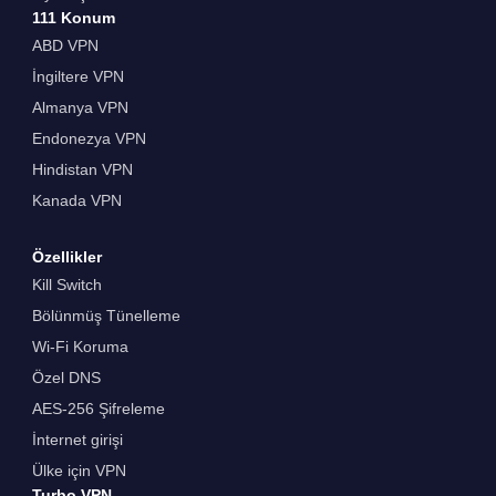
111 Konum
ABD VPN
İngiltere VPN
Almanya VPN
Endonezya VPN
Hindistan VPN
Kanada VPN
Özellikler
Kill Switch
Bölünmüş Tünelleme
Wi-Fi Koruma
Özel DNS
AES-256 Şifreleme
İnternet girişi
Ülke için VPN
Turbo VPN