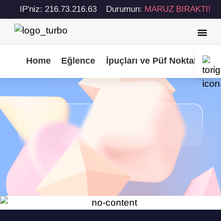
IP'niz: 216.73.216.63
Durumun:
MARUZ BIRAKTI!
Home
Eğlence
İpuçları ve Püf Noktaları