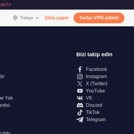
AKTI!
Türkçe
Giriş yapın
Turbo VPN edinin
Bizi takip edin
Facebook
dir
Instagram
X (Twitter)
YouTube
me Yok
VK
ntisi
Discord
TikTok
Telegram
n VPN