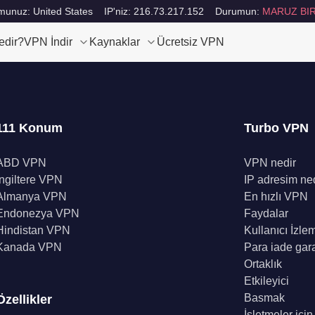
unuz: United States
IP'niz: 216.73.217.152
Durumun:
MARUZ BIR
edir?
VPN İndir
Kaynaklar
Ücretsiz VPN
111 Konum
Turbo VPN
ABD VPN
VPN nedir
İngiltere VPN
IP adresim ne
Almanya VPN
En hızlı VPN
Endonezya VPN
Faydalar
Hindistan VPN
Kullanıcı İzle
Kanada VPN
Para iade gara
Ortaklık
Etkileyici
Basmak
Özellikler
İşletmeler içi