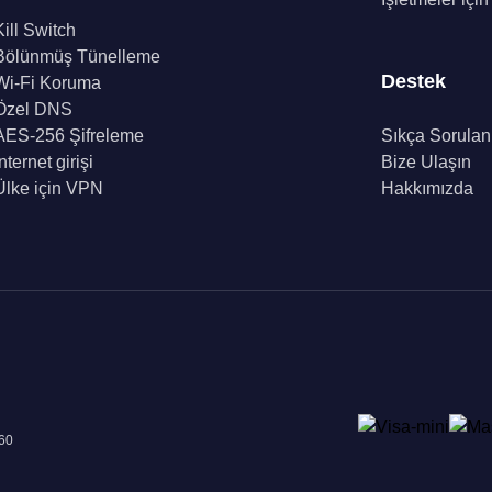
Kill Switch
Bölünmüş Tünelleme
Destek
Wi-Fi Koruma
Özel DNS
AES-256 Şifreleme
Sıkça Sorulan
İnternet girişi
Bize Ulaşın
Ülke için VPN
Hakkımızda
960