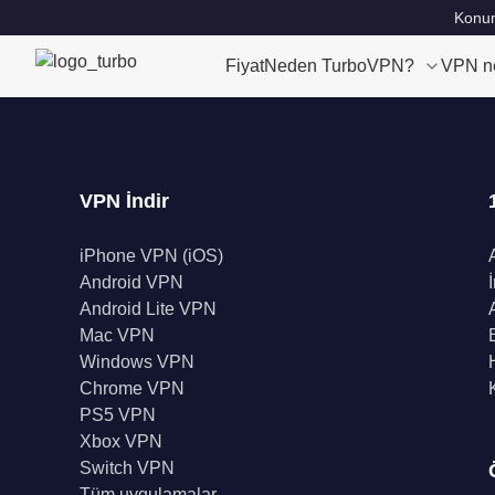
Konum
Fiyat
Neden TurboVPN?
VPN n
VPN İndir
iPhone VPN (iOS)
Android VPN
Android Lite VPN
Mac VPN
Windows VPN
Chrome VPN
PS5 VPN
Xbox VPN
Switch VPN
Tüm uygulamalar