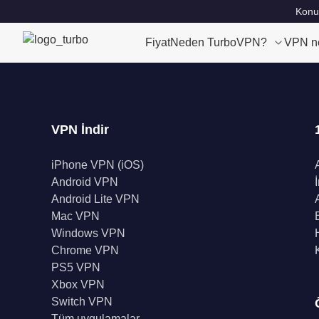
Konu
Fiyat
Neden TurboVPN?
VPN n
VPN İndir
iPhone VPN (iOS)
Android VPN
Android Lite VPN
Mac VPN
Windows VPN
Chrome VPN
PS5 VPN
Xbox VPN
Switch VPN
Tüm uygulamalar