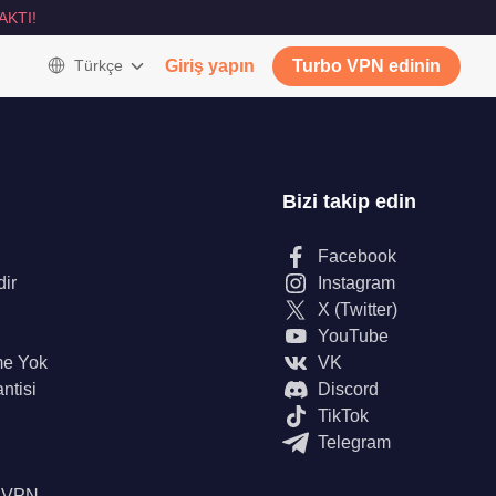
AKTI!
Türkçe
Giriş yapın
Turbo VPN edinin
Bizi takip edin
Facebook
dir
Instagram
X (Twitter)
YouTube
me Yok
VK
ntisi
Discord
TikTok
Telegram
n VPN