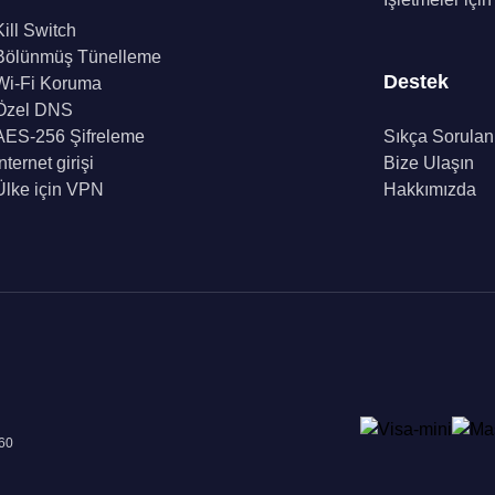
Kill Switch
Bölünmüş Tünelleme
Destek
Wi-Fi Koruma
Özel DNS
AES-256 Şifreleme
Sıkça Sorulan
İnternet girişi
Bize Ulaşın
Ülke için VPN
Hakkımızda
960