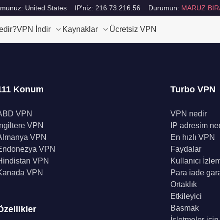
munuz: United States
IP'niz: 216.73.216.56
Durumun:
MARUZ BIR
edir?
VPN İndir
Kaynaklar
Ücretsiz VPN
111 Konum
Turbo VPN
ABD VPN
VPN nedir
İngiltere VPN
IP adresim ne
Almanya VPN
En hızlı VPN
Endonezya VPN
Faydalar
Hindistan VPN
Kullanıcı İzle
Kanada VPN
Para iade gara
Ortaklık
Etkileyici
Basmak
Özellikler
İşletmeler içi