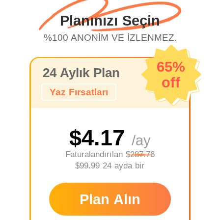
Planınızı Seçin
%100 ANONİM VE İZLENMEZ.
65%
24 Aylık Plan
off
Yaz Fırsatları
$4.17
/ay
Faturalandırılan
$287.76
$99.99 24 ayda bir
Plan Alın