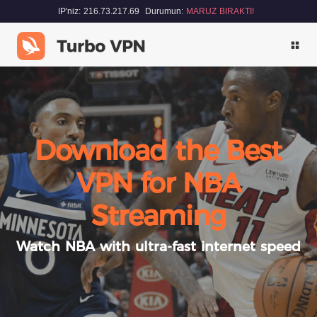
IP'niz: 216.73.217.69
Durumun:
MARUZ BIRAKTI!
Download the Best
VPN for NBA
Streaming
Watch NBA with ultra-fast internet speed