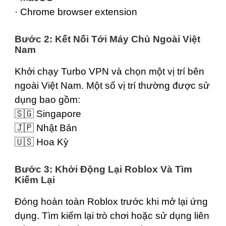
·
Chrome browser extension
Bước 2: Kết Nối Tới Máy Chủ Ngoài Việt
Nam
Khởi chạy Turbo VPN và chọn một vị trí bên
ngoài Việt Nam. Một số vị trí thường được sử
dụng bao gồm:
🇸🇬
Singapore
🇯🇵
Nhật Bản
🇺🇸
Hoa Kỳ
Bước 3: Khởi Động Lại Roblox Và Tìm
Kiếm Lại
Đóng hoàn toàn Roblox trước khi mở lại ứng
dụng. Tìm kiếm lại trò chơi hoặc sử dụng liên