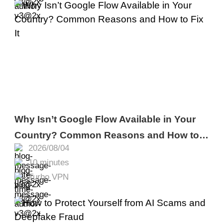
Why Isn’t Google Flow Available in Your
Country? Common Reasons and How to
2026/08/04
Fix It
10 minutes
Turbo VPN