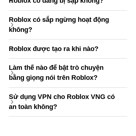
Roblox có đang bị sập không?
Roblox có sắp ngừng hoạt động
không?
Roblox được tạo ra khi nào?
Làm thế nào để bật trò chuyện
bằng giọng nói trên Roblox?
Sử dụng VPN cho Roblox VNG có
an toàn không?