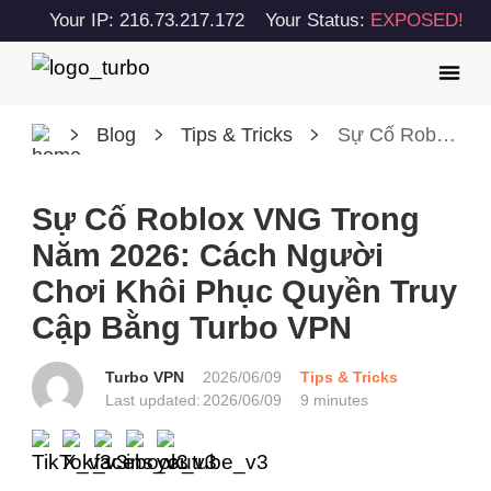
Your IP: 216.73.217.172
Your Status:
EXPOSED!
Blog
Tips & Tricks
Sự Cố Roblox VNG Trong Năm 2026: Cách Người Chơi Khôi Phục Quyền Truy Cập Bằng Turbo VPN
Sự Cố Roblox VNG Trong
Năm 2026: Cách Người
Chơi Khôi Phục Quyền Truy
Cập Bằng Turbo VPN
Turbo VPN
2026/06/09
Tips & Tricks
Last updated:
2026/06/09
9 minutes