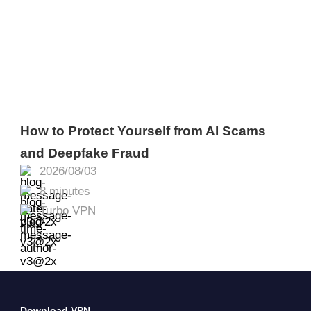
How to Protect Yourself from AI Scams
and Deepfake Fraud
2026/08/03
8 minutes
Turbo VPN
Download VPN