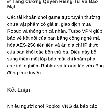
✅ Tăng Cường Quyền Riêng Tư Và Bảo
Mật
Các tài khoản chơi game trực tuyến thường
chứa vật phẩm có giá trị, giao dịch mua
Robux và thông tin cá nhân. Turbo VPN giúp
bảo vệ kết nối của bạn bằng công
nghệ mã
hóa AES-256
tiên tiến và ẩn địa chỉ IP thực
của bạn khỏi các bên thứ ba. Điều này bổ
sung thêm một lớp bảo mật khi khám phá
các trải nghiệm Roblox và tương tác với cộng
đồng trực tuyến.
Kết Luận
Nhiều người chơi Roblox VNG đã báo cáo