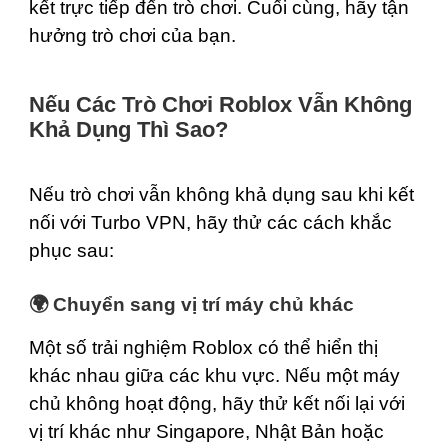
kết trực tiếp đến trò chơi. Cuối cùng, hãy tận
hưởng trò chơi của bạn.
Nếu Các Trò Chơi Roblox Vẫn Không
Khả Dụng Thì Sao?
Nếu trò chơi vẫn không khả dụng sau khi kết
nối với Turbo VPN, hãy thử các cách khắc
phục sau:
🌍 Chuyển sang vị trí máy chủ khác
Một số trải nghiệm Roblox có thể hiển thị
khác nhau giữa các khu vực. Nếu một máy
chủ không hoạt động, hãy thử kết nối lại với
vị trí khác như Singapore, Nhật Bản hoặc