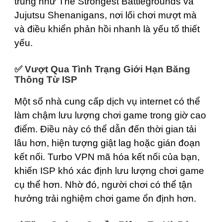
trung như The Strongest Battlegrounds và
Jujutsu Shenanigans, nơi lối chơi mượt mà
và điều khiển phản hồi nhanh là yếu tố thiết
yếu.
✅ Vượt Qua Tình Trạng Giới Hạn Băng
Thông Từ ISP
Một số nhà cung cấp dịch vụ internet có thể
làm chậm lưu lượng chơi game trong giờ cao
điểm. Điều này có thể dẫn đến thời gian tải
lâu hơn, hiện tượng giật lag hoặc gián đoạn
kết nối. Turbo VPN mã hóa kết nối của bạn,
khiến
ISP
khó xác định lưu lượng chơi game
cụ thể hơn. Nhờ đó, người chơi có thể tận
hưởng trải nghiệm chơi game ổn định hơn.