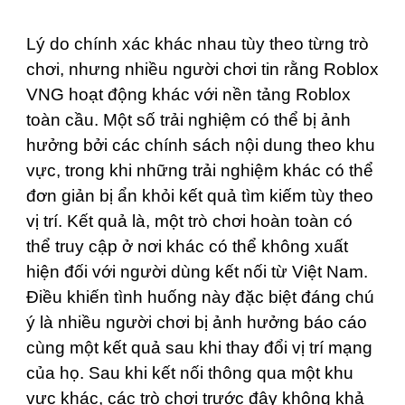
Lý do chính xác khác nhau tùy theo từng trò
chơi, nhưng nhiều người chơi tin rằng Roblox
VNG hoạt động khác với nền tảng Roblox
toàn cầu. Một số trải nghiệm có thể bị ảnh
hưởng bởi các chính sách nội dung theo khu
vực, trong khi những trải nghiệm khác có thể
đơn giản bị ẩn khỏi kết quả tìm kiếm tùy theo
vị trí. Kết quả là, một trò chơi hoàn toàn có
thể truy cập ở nơi khác có thể không xuất
hiện đối với người dùng kết nối từ Việt Nam.
Điều khiến tình huống này đặc biệt đáng chú
ý là nhiều người chơi bị ảnh hưởng báo cáo
cùng một kết quả sau khi thay đổi vị trí mạng
của họ. Sau khi kết nối thông qua một khu
vực khác, các trò chơi trước đây không khả