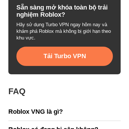
Sẵn sàng mở khóa toàn bộ trải
nghiệm Roblox?
Hãy sử dụng Turbo VPN ngay hôm nay và
khám phá Roblox mà không bị giới hạn theo
khu vực.
Tải Turbo VPN
FAQ
Roblox VNG là gì?