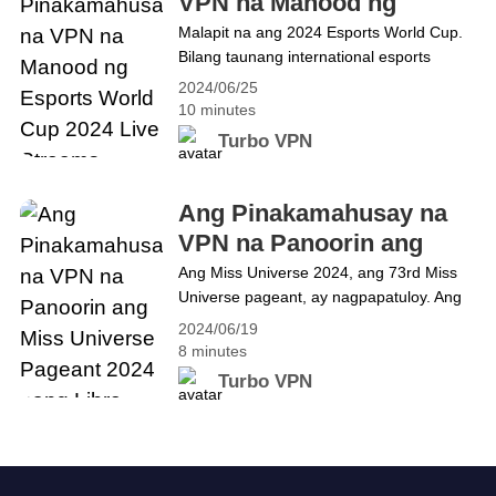
VPN na Manood ng
Paano I-access ang ChatGPT Gamit ang
Esports World Cup 2024
Malapit na ang 2024 Esports World Cup.
isang VPN
Bilang taunang international esports
Live Streams
tournament na pinapalitan ang
2024/06/25
prestihiyosong Gamers 8 event, ito ay
10 minutes
dapat na isang pagbabago sa kasaysayan
Turbo VPN
ng mga esport at ang pinakamalaking
gaming festival sa 2024. Lubos na
inaasahan ng mga mahilig sa Esports ang
Ang Pinakamahusay na
mga kapana-panabik na kumpetisyon.
VPN na Panoorin ang
Ngayon, ipakita sa iyo kung&hellip;
Miss Universe Pageant
Ang Miss Universe 2024, ang 73rd Miss
Continue reading Ang Pinakamahusay na
Universe pageant, ay nagpapatuloy. Ang
2024 nang Libre mula
VPN na Manood ng Esports World Cup
finals ng 2024 Miss Universe Pageant ay
2024 Live Streams
2024/06/19
Saanman
iho-host ng Mexico sa 16 Nobyembre sa
8 minutes
unang pagkakataon mula noong 2007.
Turbo VPN
Lubos na inaabangan ng mga tao mula sa
iba&#8217;t ibang panig ng mundo ang
pagpuputong sa susunod na Miss
Universe. Gayunpaman, dahil sa
mga&hellip; Continue reading Ang