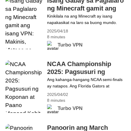
Isang Gabay sa Paglalaro
ang Knicks sa anim na laro. Ang unang
ng Minecraft gamit ang
huling laban&hellip; Continue reading
isang VPN: Makinis,
Kinikilala na ang Minecraft ay isang
Paano Manood ng NBA Playoffs Finals
napakasikat na laro sa buong mundo.
Mataas na Bilis at
Live Streams Online sa 2025
Kamakailan, ang pelikulang Minecraft ay
2025/04/18
Mababang Latency
nasa mga sinehan at maraming manlalaro
8 minutes
ang pumupunta sa sinehan upang
Turbo VPN
panoorin ito. Ang kabuuang box office sa
buong mundo ay lumampas na sa $500
milyon. Sa pamamagitan ng paglalaro ng
NCAA Championship
laro gamit ang Turbo VPN, ang
2025: Pagsusuri ng
mga&hellip; Continue reading Isang
Koponan at Paano
Ang kahanga-hangang NCAA semi-finals
Gabay sa Paglalaro ng Minecraft gamit
ay natapos. Ang Florida Gators at
Manood Kahit Saan
ang isang VPN: Makinis, Mataas na Bilis
Houston Cougars ay bawat isa ay
at Mababang Latency
2025/04/02
naglunsad ng second-half comebacks
8 minutes
laban sa Auburn Tigers at Duke Blue
Turbo VPN
Devils, ayon sa pagkakabanggit, upang i-
punch ang kanilang mga tiket sa kung ano
ang humuhubog upang maging isang
Panoorin ang March