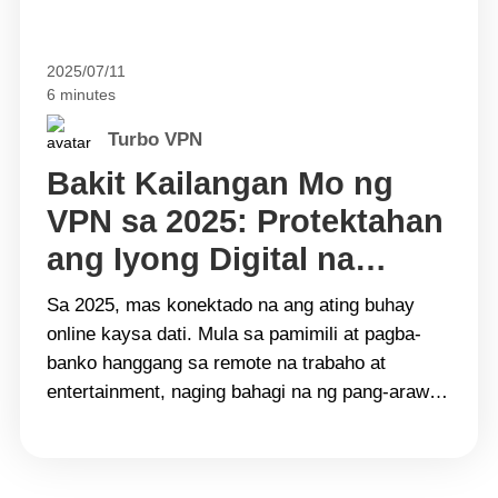
2025/07/11
6 minutes
Turbo VPN
Bakit Kailangan Mo ng
VPN sa 2025: Protektahan
ang Iyong Digital na
Buhay
Sa 2025, mas konektado na ang ating buhay
online kaysa dati. Mula sa pamimili at pagba-
banko hanggang sa remote na trabaho at
entertainment, naging bahagi na ng pang-araw-
araw na buhay ang internet. Ngunit habang
lumalaki ang kaginhawahan, lumalala rin ang
mga banta sa ating seguridad at privacy. Kaya