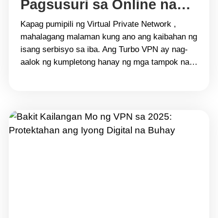
Pagsusuri sa Online na
Seguridad
Kapag pumipili ng Virtual Private Network ,
mahalagang malaman kung ano ang kaibahan ng
isang serbisyo sa iba. Ang Turbo VPN ay nag-
aalok ng kumpletong hanay ng mga tampok na
pinagsasama ang seguridad, privacy, at bilis. Sa
gabay na ito, tatalakayin namin ang mga
advanced na tool gaya ng Kill Switch, AES-256
encryption, at no-log&hellip; Continue reading
Mga Tampok ng Turbo VPN: Malalimang
Pagsusuri sa Online na Seguridad