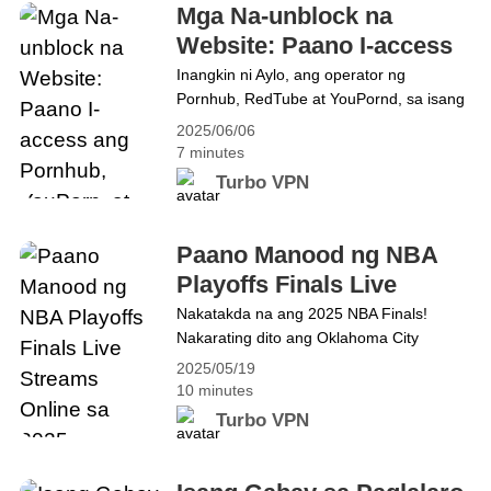
mahalagang tanong: Bakit kailangan mo ng
Mga Na-unblock na
VPN&hellip; Continue reading Bakit Kailangan
Website: Paano I-access
Mo ng VPN sa 2025: Protektahan ang Iyong
ang Pornhub, YouPorn, at
Inangkin ni Aylo, ang operator ng
Digital na Buhay
Pornhub, RedTube at YouPornd, sa isang
RedTube nang Pribado at
press release noong Martes na
2025/06/06
Ligtas Kung Saan Ito
haharangin nito ang content nito sa
7 minutes
Naka-block
France mula hapon ng Miyerkules, Hunyo
Turbo VPN
4. Ang hakbang ay nagpapatuloy sa isang
serye ng mga aksyon na ginawa ng
kumpanya sa mga nakalipas na taon, na
Paano Manood ng NBA
mahigpit na sumasalungat sa mga&hellip;
Playoffs Finals Live
Continue reading Mga Na-unblock na
Streams Online sa 2025
Nakatakda na ang 2025 NBA Finals!
Website: Paano I-access ang Pornhub,
Nakarating dito ang Oklahoma City
YouPorn, at RedTube nang Pribado at
Thunder sa pamamagitan ng pagruta sa
Ligtas Kung Saan Ito Naka-block
2025/05/19
Minnesota Timberwolves sa limang laro
10 minutes
sa Western Conference finals. Sa
Turbo VPN
Silangan, muling pinasigla ng Indiana
Pacers at New York Knicks ang kanilang
tunggalian, kung saan natalo ng Pacers