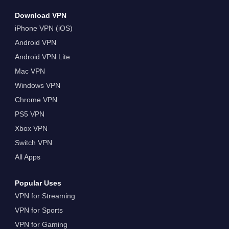
Pinakamahusay na VPN na Panoorin ang
Download VPN
Miss Universe Pageant 2024 nang Libre
iPhone VPN (iOS)
mula Saanman
Android VPN
Android VPN Lite
Mac VPN
Windows VPN
Chrome VPN
PS5 VPN
Xbox VPN
Switch VPN
All Apps
Popular Uses
VPN for Streaming
VPN for Sports
VPN for Gaming