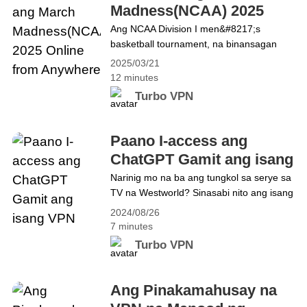
makasaysayang title game. Ang 2025
Madness(NCAA) 2025
March Madness tournament ay
Online from Anywhere
Ang NCAA Division I men&#8217;s
magtatapos&hellip; Continue reading
basketball tournament, na binansagan
NCAA Championship 2025: Pagsusuri ng
bilang March Madness, ay isang single-
Koponan at Paano Manood Kahit Saan
2025/03/21
elimination tournament na nilalaro sa
12 minutes
United States para matukoy ang
Turbo VPN
men&#8217;s college basketball national
champion ng Division I level sa National
Collegiate Athletic Association (NCAA).
Paano I-access ang
Ang ika-86 na taunang edisyon ng
ChatGPT Gamit ang isang
tournament ay nagsimula noong Marso
VPN
Narinig mo na ba ang tungkol sa serye sa
18, 2025, at magtatapos sa&hellip;
TV na Westworld? Sinasabi nito ang isang
Continue reading Panoorin ang March
nakakaintriga na kuwento tungkol sa kung
Madness(NCAA) 2025 Online from
2024/08/26
paano sinasakop ng mga robot ng
Anywhere
7 minutes
artificial intelligence ang planeta. Napaisip
Turbo VPN
ako kung aling antas ang may epekto sa
pang-araw-araw na buhay ng AI
development. Walang duda na ang AI ay
Ang Pinakamahusay na
nagdulot ng&hellip; Continue reading