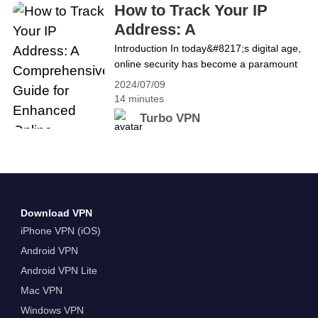
can&hellip; Continue reading How To Get A
How to Track Your IP
Canada IP Address For Free
Address: A
Comprehensive Guide for
Introduction In today&#8217;s digital age,
online security has become a paramount
Enhanced Online Security
concern. With increasing cyber threats
2024/07/09
and data breaches, safeguarding your
14 minutes
personal information online is crucial. One
Turbo VPN
fundamental aspect of this protection
involves understanding and tracking your
IP address. An IP address serves as a
unique identifier for your device on the
internet. It enables seamless
communication between devices
Download VPN
and&hellip; Continue reading How to
iPhone VPN (iOS)
Track Your IP Address: A Comprehensive
Android VPN
Guide for Enhanced Online Security
Android VPN Lite
Mac VPN
Windows VPN