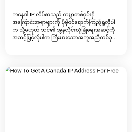
ကနေဒါ IP လိပ်စာသည် ကမ္ဘာတစ်ဝှမ်းရှိ
အကြောင်းအရာများကို ပိုမိုဝင်ရောက်ကြည့်ရှုလိုပါ
က သို့မဟုတ် သင်၏ အွန်လိုင်းလုံခြုံရေးအဆင့်ကို
အဆင့်မြှင့်လိုပါက ကြီးမားသောအကူအညီတစ်ခု
ဖြစ်သည်။ အခမဲ့ Canadian IP လိပ်စာတစ်ခုပိုင်ဆိုင်
ခြင်းသည် သင်နိုင်ငံရပ်ခြားတွင်ရှိနေချိန်တွင်
Canadian အကြောင်းအရာများကို ဝင်ရောက်
ကြည့်ရှုနိုင်ရုံသာမက သင်၏ မူရင်း IP ကို ​​ဖုံးကွယ်
ကာ သင့်တည်နေရာအစစ်အမှန်ကို ဖုံးကွယ်ထား
နိုင်သည်။ အောက်တွင်ဖော်ပြထားသော အခမဲ့
Canadian IP ကို ​​သင်မည်သို့ရနိုင်သည်ကို လေ့လာ
ကြည့်ကြပါစို့။ ကနေဒါ IP လိပ်စာကို ဘယ်လိုရနိုင်မ
လဲ။ Canada အတွက် VPN ကိုအသုံးပြုခြင်းသည်
Canadian IP လိပ်စာကို လွယ်ကူစွာရရန် သင့်
အတွက် အထိရောက်ဆုံးနည်းလမ်းဖြစ်ပြီး၊ သင်
ပြုလုပ်နိုင်ပုံမှာ အောက်ပါအတိုင်းဖြစ်သည်။ 1. သင့်