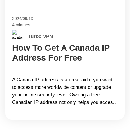
စက်များတွင် TurboVPN ကို ဒေါင်းလုဒ်လုပ်ပါ-
Desktop&hellip; Continue reading Canada IP
2024/09/13
လိပ်စာကို အခမဲ့ရယူနည်း
4 minutes
Turbo VPN
How To Get A Canada IP
Address For Free
A Canada IP address is a great aid if you want
to access more worldwide content or upgrade
your online security level. Owning a free
Canadian IP address not only helps you access
Canadian content when you&#8217;re abroad
but can also hide your original IP, masking your
real location. Let&#8217;s find out how you