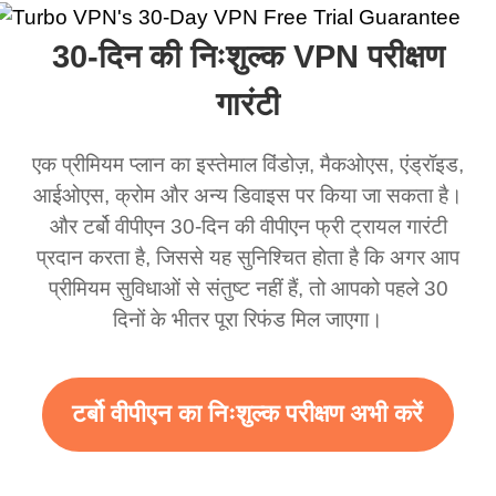
ा और यह सचमुच कहा कि
लेकिन मैं सच में इसे एक
VPN बहुत अच्छा काम करता
एक बढ़िया व
30-दिन की निःशुल्क VPN परीक्षण
एक विभिन्न स्थान पर था।
धोखाधड़ी समझता था लेकिन
है। यह हर जगह और किसी भी
अब जब मैं इसका उपयोग करता
स्थान से जुड़ता है बिना धीमा
गारंटी
हूं तो मैं इस ऐप कितना अच्छा है
होने के। कई मुफ्त नेटवर्क
एक प्रीमियम प्लान का इस्तेमाल विंडोज़, मैकओएस, एंड्रॉइड,
इस पर हैरान हूं और यदि वहाँ
उपलब्ध हैं जिनसे आप स्विच
आईओएस, क्रोम और अन्य डिवाइस पर किया जा सकता है।
विज्ञापन हैं तो मुझे पता है कि यह
कर सकते हैं। आसानी से, मेरा
और टर्बो वीपीएन 30-दिन की वीपीएन फ्री ट्रायल गारंटी
इस अद्भुत VPN का समर्थन
पसंदीदा। सबसे अच्छा हिस्सा,
प्रदान करता है, जिससे यह सुनिश्चित होता है कि अगर आप
करने के लिए है। सच में आपको
मैंने अब तक किसी विज्ञापन को
प्रीमियम सुविधाओं से संतुष्ट नहीं हैं, तो आपको पहले 30
अधिक विज्ञापन देने चाहिए
नहीं देखा है क्योंकि मैं मुफ्त सेवा
दिनों के भीतर पूरा रिफंड मिल जाएगा।
ताकि हमें अधिक दायरा और
का उपयोग कर रहा हूं।
तेज़ WiFi मिल सके लेकिन सच
10/10।
टर्बो वीपीएन का निःशुल्क परीक्षण अभी करें
में जब मैं इसका उपयोग करता हूं
तो WiFi पहले से ही तेज़ है मैं