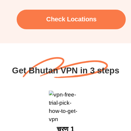
Check Locations
Get Bhutan VPN in 3 steps
चरण 1