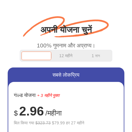
बस धन्यवाद कहना चाहता था
और अच्छा काम जारी रखें।
अपनी योजना चुनें
100% गुमनाम और अप्राप्य।
12 महीने
1 মাস
सबसे लोकप्रिय
सहेजें
गोल्ड योजना
+ 3 महीने मुक्त
75%
2.96
$
/महीना
बिल किया गया
$323.73
$79.99 हर 27 महीने